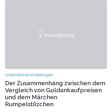
allem für seine potenziellen gesundheitlichen Vorteile
geschätzt. Doch was steckt tatsächlich hinter den
positiven Effekten von CBD, und wie hängen diese mit
den biologischen Prozessen im menschlichen Körper
zusammen? Welche neuen Erkenntnisse liefert die
Forschung und welche Entwicklungen gibt es auf
diesem Gebiet? In diesem Artikel…
Unternehmensmeldungen
Der Zusammenhang zwischen dem
Vergleich von Goldankaufpreisen
und dem Märchen
Rumpelstilzchen