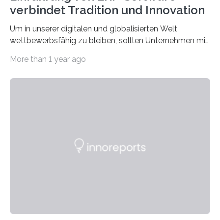
verbindet Tradition und Innovation
Um in unserer digitalen und globalisierten Welt
wettbewerbsfähig zu bleiben, sollten Unternehmen mit
dem Wandel gehen. Das bedeutet jedoch nicht, dass
More than 1 year ago
ihre traditionellen Werte auf der Strecke bleiben
müssen. Tatsächlich ist es vollkommen legitim und
sogar empfehlenswert, an bewährten Praktiken
festzuhalten, solange sie sich mit modernen
Technologien vereinbaren lassen. Die Einführung einer
ERP-Software spielt dabei eine wichtige Rolle, denn
mit dem richtigen System können Unternehmen
traditionelle Geschäftsprozesse in vielerlei Hinsicht
optimieren. Bewährte Praktiken lassen sich mit
modernen Technologien kombinieren Ein…