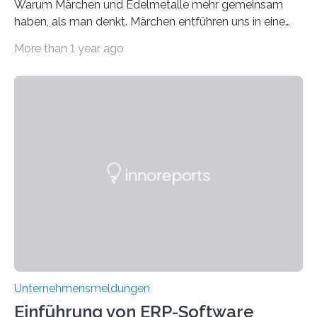
Warum Märchen und Edelmetalle mehr gemeinsam
haben, als man denkt. Märchen entführen uns in eine
Welt der Fantasie, in der Zauber und unerwartete
More than 1 year ago
Wendungen die Hauptrolle spielen. Doch haben Sie
schon einmal darüber nachgedacht, dass ein Märchen
wie Rumpelstilzchen erstaunliche Parallelen zur
modernen Realität, insbesondere dem Handel mit
Edelmetallen, aufweist? In beiden Welten dreht sich
vieles um das geheimnisvolle und wertvolle Gold, doch
die Moral der Geschichte birgt auch für den heutigen
Goldankauf einige Lehren. In Rumpelstilzchen wird das
scheinbar…
Unternehmensmeldungen
Einführung von ERP-Software