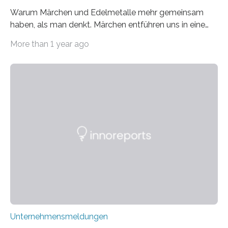
Warum Märchen und Edelmetalle mehr gemeinsam
haben, als man denkt. Märchen entführen uns in eine
Welt der Fantasie, in der Zauber und unerwartete
More than 1 year ago
Wendungen die Hauptrolle spielen. Doch haben Sie
schon einmal darüber nachgedacht, dass ein Märchen
wie Rumpelstilzchen erstaunliche Parallelen zur
modernen Realität, insbesondere dem Handel mit
Edelmetallen, aufweist? In beiden Welten dreht sich
vieles um das geheimnisvolle und wertvolle Gold, doch
die Moral der Geschichte birgt auch für den heutigen
Goldankauf einige Lehren. In Rumpelstilzchen wird das
scheinbar…
Unternehmensmeldungen