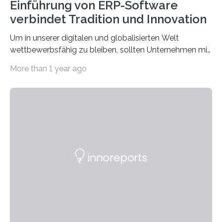
Einführung von ERP-Software
verbindet Tradition und Innovation
Um in unserer digitalen und globalisierten Welt
wettbewerbsfähig zu bleiben, sollten Unternehmen mit
dem Wandel gehen. Das bedeutet jedoch nicht, dass
More than 1 year ago
ihre traditionellen Werte auf der Strecke bleiben
müssen. Tatsächlich ist es vollkommen legitim und
sogar empfehlenswert, an bewährten Praktiken
festzuhalten, solange sie sich mit modernen
Technologien vereinbaren lassen. Die Einführung einer
ERP-Software spielt dabei eine wichtige Rolle, denn
mit dem richtigen System können Unternehmen
traditionelle Geschäftsprozesse in vielerlei Hinsicht
optimieren. Bewährte Praktiken lassen sich mit
modernen Technologien kombinieren Ein…