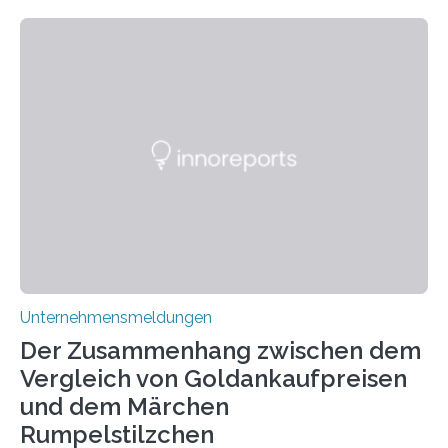
keine rauschfördernden Eigenschaften und wird vor
allem für seine potenziellen gesundheitlichen Vorteile
geschätzt. Doch was steckt tatsächlich hinter den
positiven Effekten von CBD, und wie hängen diese mit
den biologischen Prozessen im menschlichen Körper
zusammen? Welche neuen Erkenntnisse liefert die
Forschung und welche Entwicklungen gibt es auf
diesem Gebiet? In diesem Artikel…
Unternehmensmeldungen
Der Zusammenhang zwischen dem
Vergleich von Goldankaufpreisen
und dem Märchen
Rumpelstilzchen