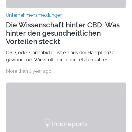
Unternehmensmeldungen
Die Wissenschaft hinter CBD: Was
hinter den gesundheitlichen
Vorteilen steckt
CBD, oder Cannabidiol, ist ein aus der Hanfpflanze
gewonnener Wirkstoff, der in den letzten Jahren
immens an Popularität gewonnen hat. Anders als das
More than 1 year ago
psychoaktive THC (Tetrahydrocannabinol) enthält CBD
keine rauschfördernden Eigenschaften und wird vor
allem für seine potenziellen gesundheitlichen Vorteile
geschätzt. Doch was steckt tatsächlich hinter den
positiven Effekten von CBD, und wie hängen diese mit
den biologischen Prozessen im menschlichen Körper
zusammen? Welche neuen Erkenntnisse liefert die
Forschung und welche Entwicklungen gibt es auf
diesem Gebiet? In diesem Artikel…