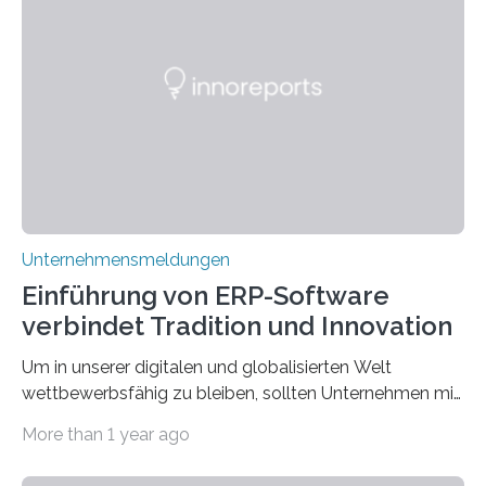
Edelmetallen, aufweist? In beiden Welten dreht sich
vieles um das geheimnisvolle und wertvolle Gold, doch
die Moral der Geschichte birgt auch für den heutigen
Goldankauf einige Lehren. In Rumpelstilzchen wird das
scheinbar…
Unternehmensmeldungen
Einführung von ERP-Software
verbindet Tradition und Innovation
Um in unserer digitalen und globalisierten Welt
wettbewerbsfähig zu bleiben, sollten Unternehmen mit
dem Wandel gehen. Das bedeutet jedoch nicht, dass
More than 1 year ago
ihre traditionellen Werte auf der Strecke bleiben
müssen. Tatsächlich ist es vollkommen legitim und