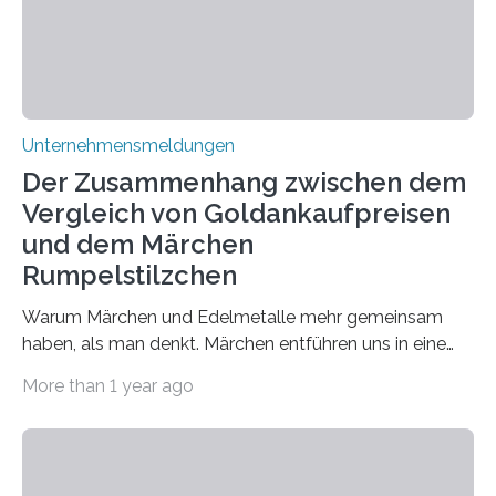
Unternehmensmeldungen
Der Zusammenhang zwischen dem
Vergleich von Goldankaufpreisen
und dem Märchen
Rumpelstilzchen
Warum Märchen und Edelmetalle mehr gemeinsam
haben, als man denkt. Märchen entführen uns in eine
Welt der Fantasie, in der Zauber und unerwartete
More than 1 year ago
Wendungen die Hauptrolle spielen. Doch haben Sie
schon einmal darüber nachgedacht, dass ein Märchen
wie Rumpelstilzchen erstaunliche Parallelen zur
modernen Realität, insbesondere dem Handel mit