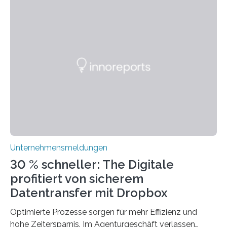
sogar empfehlenswert, an bewährten Praktiken
festzuhalten, solange sie sich mit modernen
Technologien vereinbaren lassen. Die Einführung einer
ERP-Software spielt dabei eine wichtige Rolle, denn
mit dem richtigen System können Unternehmen
traditionelle Geschäftsprozesse in vielerlei Hinsicht
optimieren. Bewährte Praktiken lassen sich mit
modernen Technologien kombinieren Ein…
Unternehmensmeldungen
30 % schneller: The Digitale
profitiert von sicherem
Datentransfer mit Dropbox
Optimierte Prozesse sorgen für mehr Effizienz und
hohe Zeitersparnis. Im Agenturgeschäft verlassen