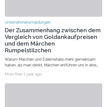
Unternehmensmeldungen
Der Zusammenhang zwischen dem
Vergleich von Goldankaufpreisen
und dem Märchen
Rumpelstilzchen
Warum Märchen und Edelmetalle mehr gemeinsam
haben, als man denkt. Märchen entführen uns in eine
Welt der Fantasie, in der Zauber und unerwartete
More than 1 year ago
Wendungen die Hauptrolle spielen. Doch haben Sie
schon einmal darüber nachgedacht, dass ein Märchen
wie Rumpelstilzchen erstaunliche Parallelen zur
modernen Realität, insbesondere dem Handel mit
Edelmetallen, aufweist? In beiden Welten dreht sich
vieles um das geheimnisvolle und wertvolle Gold, doch