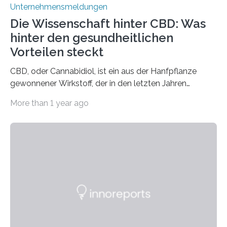
Unternehmensmeldungen
Die Wissenschaft hinter CBD: Was
hinter den gesundheitlichen
Vorteilen steckt
CBD, oder Cannabidiol, ist ein aus der Hanfpflanze
gewonnener Wirkstoff, der in den letzten Jahren
immens an Popularität gewonnen hat. Anders als das
More than 1 year ago
psychoaktive THC (Tetrahydrocannabinol) enthält CBD
keine rauschfördernden Eigenschaften und wird vor
allem für seine potenziellen gesundheitlichen Vorteile
geschätzt. Doch was steckt tatsächlich hinter den
positiven Effekten von CBD, und wie hängen diese mit
den biologischen Prozessen im menschlichen Körper
zusammen? Welche neuen Erkenntnisse liefert die
Forschung und welche Entwicklungen gibt es auf
diesem Gebiet? In diesem Artikel…