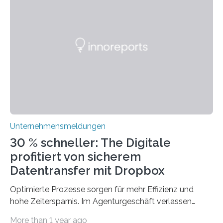
Technologien vereinbaren lassen. Die Einführung einer
ERP-Software spielt dabei eine wichtige Rolle, denn
mit dem richtigen System können Unternehmen
traditionelle Geschäftsprozesse in vielerlei Hinsicht
optimieren. Bewährte Praktiken lassen sich mit
modernen Technologien kombinieren Ein…
Unternehmensmeldungen
30 % schneller: The Digitale
profitiert von sicherem
Datentransfer mit Dropbox
Optimierte Prozesse sorgen für mehr Effizienz und
hohe Zeitersparnis. Im Agenturgeschäft verlassen
täglich mehrere Gigabyte Daten das Unternehmen und
More than 1 year ago