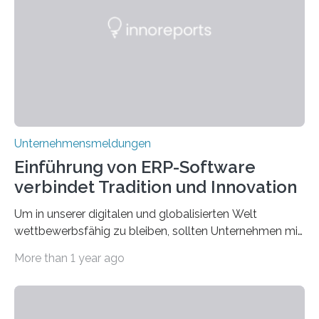
die Moral der Geschichte birgt auch für den heutigen
Goldankauf einige Lehren. In Rumpelstilzchen wird das
scheinbar…
Unternehmensmeldungen
Einführung von ERP-Software
verbindet Tradition und Innovation
Um in unserer digitalen und globalisierten Welt
wettbewerbsfähig zu bleiben, sollten Unternehmen mit
dem Wandel gehen. Das bedeutet jedoch nicht, dass
More than 1 year ago
ihre traditionellen Werte auf der Strecke bleiben
müssen. Tatsächlich ist es vollkommen legitim und
sogar empfehlenswert, an bewährten Praktiken
festzuhalten, solange sie sich mit modernen