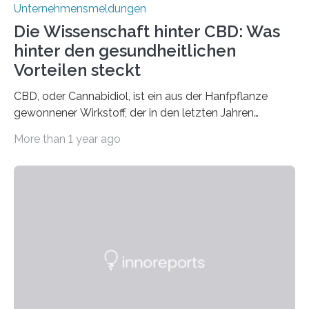
Unternehmensmeldungen
Die Wissenschaft hinter CBD: Was
hinter den gesundheitlichen
Vorteilen steckt
CBD, oder Cannabidiol, ist ein aus der Hanfpflanze
gewonnener Wirkstoff, der in den letzten Jahren
immens an Popularität gewonnen hat. Anders als das
More than 1 year ago
psychoaktive THC (Tetrahydrocannabinol) enthält CBD
keine rauschfördernden Eigenschaften und wird vor
allem für seine potenziellen gesundheitlichen Vorteile
geschätzt. Doch was steckt tatsächlich hinter den
positiven Effekten von CBD, und wie hängen diese mit
den biologischen Prozessen im menschlichen Körper
zusammen? Welche neuen Erkenntnisse liefert die
Forschung und welche Entwicklungen gibt es auf
diesem Gebiet? In diesem Artikel…