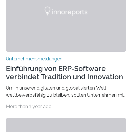
die Moral der Geschichte birgt auch für den heutigen
Goldankauf einige Lehren. In Rumpelstilzchen wird das
scheinbar…
Unternehmensmeldungen
Einführung von ERP-Software
verbindet Tradition und Innovation
Um in unserer digitalen und globalisierten Welt
wettbewerbsfähig zu bleiben, sollten Unternehmen mit
dem Wandel gehen. Das bedeutet jedoch nicht, dass
More than 1 year ago
ihre traditionellen Werte auf der Strecke bleiben
müssen. Tatsächlich ist es vollkommen legitim und
sogar empfehlenswert, an bewährten Praktiken
festzuhalten, solange sie sich mit modernen