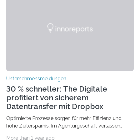
Technologien vereinbaren lassen. Die Einführung einer
ERP-Software spielt dabei eine wichtige Rolle, denn
mit dem richtigen System können Unternehmen
traditionelle Geschäftsprozesse in vielerlei Hinsicht
optimieren. Bewährte Praktiken lassen sich mit
modernen Technologien kombinieren Ein…
Unternehmensmeldungen
30 % schneller: The Digitale
profitiert von sicherem
Datentransfer mit Dropbox
Optimierte Prozesse sorgen für mehr Effizienz und
hohe Zeitersparnis. Im Agenturgeschäft verlassen
täglich mehrere Gigabyte Daten das Unternehmen und
More than 1 year ago