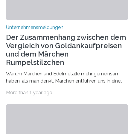
Unternehmensmeldungen
Der Zusammenhang zwischen dem
Vergleich von Goldankaufpreisen
und dem Märchen
Rumpelstilzchen
Warum Märchen und Edelmetalle mehr gemeinsam
haben, als man denkt. Märchen entführen uns in eine
Welt der Fantasie, in der Zauber und unerwartete
More than 1 year ago
Wendungen die Hauptrolle spielen. Doch haben Sie
schon einmal darüber nachgedacht, dass ein Märchen
wie Rumpelstilzchen erstaunliche Parallelen zur
modernen Realität, insbesondere dem Handel mit
Edelmetallen, aufweist? In beiden Welten dreht sich
vieles um das geheimnisvolle und wertvolle Gold, doch