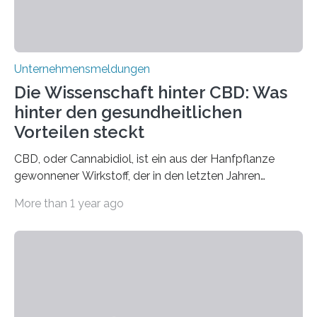
Unternehmensmeldungen
Die Wissenschaft hinter CBD: Was
hinter den gesundheitlichen
Vorteilen steckt
CBD, oder Cannabidiol, ist ein aus der Hanfpflanze
gewonnener Wirkstoff, der in den letzten Jahren
immens an Popularität gewonnen hat. Anders als das
More than 1 year ago
psychoaktive THC (Tetrahydrocannabinol) enthält CBD
keine rauschfördernden Eigenschaften und wird vor
allem für seine potenziellen gesundheitlichen Vorteile
geschätzt. Doch was steckt tatsächlich hinter den
positiven Effekten von CBD, und wie hängen diese mit
den biologischen Prozessen im menschlichen Körper
zusammen? Welche neuen Erkenntnisse liefert die