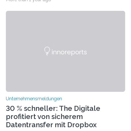
ihre traditionellen Werte auf der Strecke bleiben
müssen. Tatsächlich ist es vollkommen legitim und
sogar empfehlenswert, an bewährten Praktiken
festzuhalten, solange sie sich mit modernen
Technologien vereinbaren lassen. Die Einführung einer
ERP-Software spielt dabei eine wichtige Rolle, denn
mit dem richtigen System können Unternehmen
traditionelle Geschäftsprozesse in vielerlei Hinsicht
optimieren. Bewährte Praktiken lassen sich mit
modernen Technologien kombinieren Ein…
Unternehmensmeldungen
30 % schneller: The Digitale
profitiert von sicherem
Datentransfer mit Dropbox