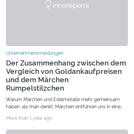
Forschung und welche Entwicklungen gibt es auf
diesem Gebiet? In diesem Artikel…
Unternehmensmeldungen
Der Zusammenhang zwischen dem
Vergleich von Goldankaufpreisen
und dem Märchen
Rumpelstilzchen
Warum Märchen und Edelmetalle mehr gemeinsam
haben, als man denkt. Märchen entführen uns in eine
Welt der Fantasie, in der Zauber und unerwartete
More than 1 year ago
Wendungen die Hauptrolle spielen. Doch haben Sie
schon einmal darüber nachgedacht, dass ein Märchen