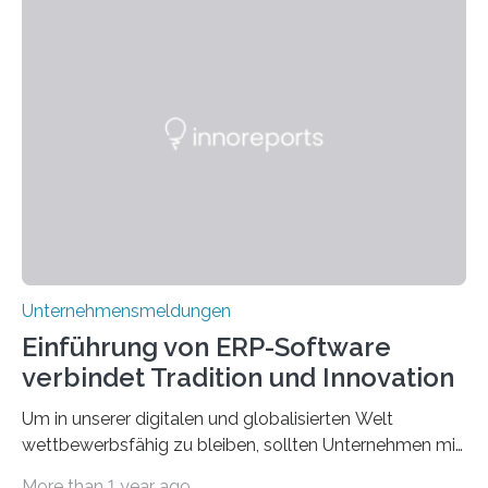
wie Rumpelstilzchen erstaunliche Parallelen zur
modernen Realität, insbesondere dem Handel mit
Edelmetallen, aufweist? In beiden Welten dreht sich
vieles um das geheimnisvolle und wertvolle Gold, doch
die Moral der Geschichte birgt auch für den heutigen
Goldankauf einige Lehren. In Rumpelstilzchen wird das
scheinbar…
Unternehmensmeldungen
Einführung von ERP-Software
verbindet Tradition und Innovation
Um in unserer digitalen und globalisierten Welt
wettbewerbsfähig zu bleiben, sollten Unternehmen mit
dem Wandel gehen. Das bedeutet jedoch nicht, dass
More than 1 year ago