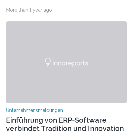
Welt der Fantasie, in der Zauber und unerwartete
More than 1 year ago
Wendungen die Hauptrolle spielen. Doch haben Sie
schon einmal darüber nachgedacht, dass ein Märchen
wie Rumpelstilzchen erstaunliche Parallelen zur
modernen Realität, insbesondere dem Handel mit
Edelmetallen, aufweist? In beiden Welten dreht sich
vieles um das geheimnisvolle und wertvolle Gold, doch
die Moral der Geschichte birgt auch für den heutigen
Goldankauf einige Lehren. In Rumpelstilzchen wird das
scheinbar…
Unternehmensmeldungen
Einführung von ERP-Software
verbindet Tradition und Innovation