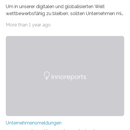
Um in unserer digitalen und globalisierten Welt
wettbewerbsfähig zu bleiben, sollten Unternehmen mit
dem Wandel gehen. Das bedeutet jedoch nicht, dass
More than 1 year ago
ihre traditionellen Werte auf der Strecke bleiben
müssen. Tatsächlich ist es vollkommen legitim und
sogar empfehlenswert, an bewährten Praktiken
festzuhalten, solange sie sich mit modernen
Technologien vereinbaren lassen. Die Einführung einer
ERP-Software spielt dabei eine wichtige Rolle, denn
mit dem richtigen System können Unternehmen
traditionelle Geschäftsprozesse in vielerlei Hinsicht
optimieren. Bewährte Praktiken lassen sich mit
modernen Technologien kombinieren Ein…
Unternehmensmeldungen