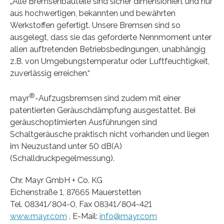
„Alle Bremsenbauteile sind sicher dimensioniert und nur
aus hochwertigen, bekannten und bewährten
Werkstoffen gefertigt. Unsere Bremsen sind so
ausgelegt, dass sie das geforderte Nennmoment unter
allen auftretenden Betriebsbedingungen, unabhängig
z.B. von Umgebungstemperatur oder Luftfeuchtigkeit,
zuverlässig erreichen.“
®
mayr
-Aufzugsbremsen sind zudem mit einer
patentierten Geräuschdämpfung ausgestattet. Bei
geräuschoptimierten Ausführungen sind
Schaltgeräusche praktisch nicht vorhanden und liegen
im Neuzustand unter 50 dB(A)
(Schalldruckpegelmessung).
Chr. Mayr GmbH + Co. KG
Eichenstraße 1, 87665 Mauerstetten
Tel. 08341/804-0, Fax 08341/804-421
www.mayr.com
, E-Mail:
info@mayr.com