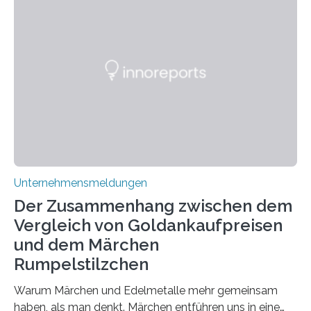
geschätzt. Doch was steckt tatsächlich hinter den
positiven Effekten von CBD, und wie hängen diese mit
den biologischen Prozessen im menschlichen Körper
zusammen? Welche neuen Erkenntnisse liefert die
Forschung und welche Entwicklungen gibt es auf
diesem Gebiet? In diesem Artikel…
Unternehmensmeldungen
Der Zusammenhang zwischen dem
Vergleich von Goldankaufpreisen
und dem Märchen
Rumpelstilzchen
Warum Märchen und Edelmetalle mehr gemeinsam
haben, als man denkt. Märchen entführen uns in eine