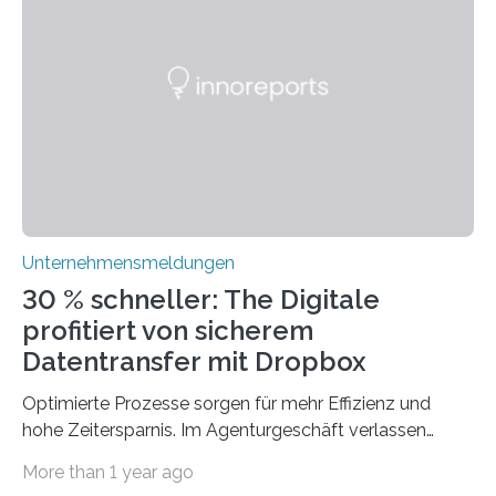
Technologien vereinbaren lassen. Die Einführung einer
ERP-Software spielt dabei eine wichtige Rolle, denn
mit dem richtigen System können Unternehmen
traditionelle Geschäftsprozesse in vielerlei Hinsicht
optimieren. Bewährte Praktiken lassen sich mit
modernen Technologien kombinieren Ein…
Unternehmensmeldungen
30 % schneller: The Digitale
profitiert von sicherem
Datentransfer mit Dropbox
Optimierte Prozesse sorgen für mehr Effizienz und
hohe Zeitersparnis. Im Agenturgeschäft verlassen
täglich mehrere Gigabyte Daten das Unternehmen und
More than 1 year ago
machen sich auf den Weg zu Kunden oder Partnern.