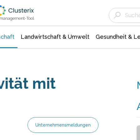
Landwirtschaft & Umwelt
Gesundheit &
Agrar- Forstwissenschaften
Unternehmensmeldungen
Biowissenschafte
Ökologie Umwelt- Naturschutz
ktmanagement-Tool
chaft
Landwirtschaft & Umwelt
Gesundheit & L
ität mit
Unternehmensmeldungen