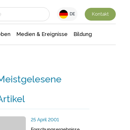
 Leben
Medien & Ereignisse
Interdisziplinäre Forschung
Veranstaltungsnachrichten
n Chemie
Gesellschaftswissenschaften
Kontakt
DE
eben
Medien & Ereignisse
Bildung
Meistgelesene
Artikel
25 April 2001
Forschungsergebnisse