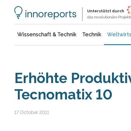
Wissenschaft & Technik
Informationstechnologie
Energie & Elektrotechnik
Unterstützt durch
das revolutionäre Proje
Wissenschaft & Technik
Technik
Weltwirts
Erhöhte Produktiv
Tecnomatix 10
17 October 2011