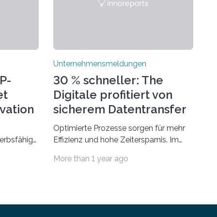
Unternehmensmeldungen
P-
30 % schneller: The
et
Digitale profitiert von
ovation
sicherem Datentransfer
mit Dropbox
Optimierte Prozesse sorgen für mehr
erbsfähig
Effizienz und hohe Zeitersparnis. Im
hmen mit
Agenturgeschäft verlassen täglich
More than 1 year ago
deutet
mehrere Gigabyte Daten das
ionellen
Unternehmen und machen sich auf den
en müssen.
Weg zu Kunden oder Partnern. Wurden
en legitim
früher noch hauptsächlich physische
an
Datenträger benutzt, finden digitale