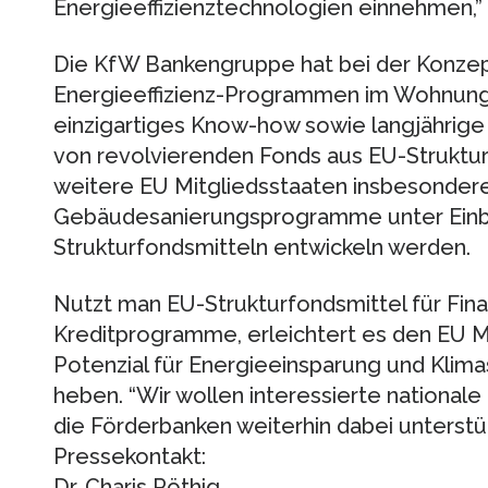
Energieeffizienztechnologien einnehmen,”
Die KfW Bankengruppe hat bei der Konze
Energieeffizienz-Programmen im Wohnungs
einzigartiges Know-how sowie langjährige
von revolvierenden Fonds aus EU-Strukturf
weitere EU Mitgliedsstaaten insbesondere
Gebäudesanierungsprogramme unter Einb
Strukturfondsmitteln entwickeln werden.
Nutzt man EU-Strukturfondsmittel für Fina
Kreditprogramme, erleichtert es den EU M
Potenzial für Energieeinsparung und Kli
heben. “Wir wollen interessierte national
die Förderbanken weiterhin dabei unterstü
Pressekontakt:
Dr. Charis Pöthig