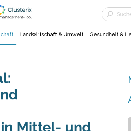
Landwirtschaft & Umwelt
Gesundheit &
Agrar- Forstwissenschaften
Unternehmensmeldungen
Biowissenschafte
Ökologie Umwelt- Naturschutz
ktmanagement-Tool
chaft
Landwirtschaft & Umwelt
Gesundheit & L
l:
und
n Mittel- und