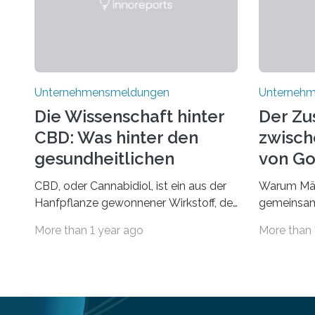
Unternehmensmeldungen
Unterneh
Die Wissenschaft hinter
Der Z
CBD: Was hinter den
zwisch
gesundheitlichen
von Go
Vorteilen steckt
und d
CBD, oder Cannabidiol, ist ein aus der
Warum Mär
Rumpel
Hanfpflanze gewonnener Wirkstoff, der
gemeinsam
in den letzten Jahren immens an
Märchen en
More than 1 year ago
More than 
Popularität gewonnen hat. Anders als
Fantasie, 
das psychoaktive THC
unerwarte
(Tetrahydrocannabinol) enthält CBD
Hauptrolle
keine rauschfördernden Eigenschaften
schon einm
und wird vor allem für seine
dass ein M