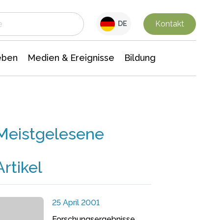
 Leben
Medien & Ereignisse
Interdisziplinäre Forschung
Veranstaltungsnachrichten
n Chemie
Gesellschaftswissenschaften
Kontakt
DE
eben
Medien & Ereignisse
Bildung
Meistgelesene
Artikel
25 April 2001
Forschungsergebnisse