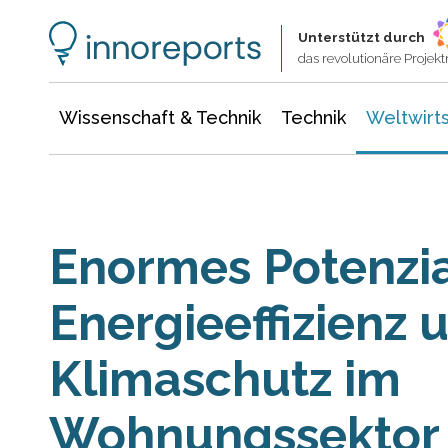
Wissenschaft & Technik
Informationstechnologie
Energie & Elektrotechnik
Unterstützt durch
das revolutionäre Proje
Wissenschaft & Technik
Technik
Weltwirts
Enormes Potenzia
Energieeffizienz 
Klimaschutz im
Wohnungssektor i