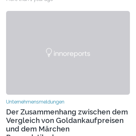
psychoaktive THC (Tetrahydrocannabinol) enthält CBD
keine rauschfördernden Eigenschaften und wird vor
allem für seine potenziellen gesundheitlichen Vorteile
geschätzt. Doch was steckt tatsächlich hinter den
positiven Effekten von CBD, und wie hängen diese mit
den biologischen Prozessen im menschlichen Körper
zusammen? Welche neuen Erkenntnisse liefert die
Forschung und welche Entwicklungen gibt es auf
diesem Gebiet? In diesem Artikel…
Unternehmensmeldungen
Der Zusammenhang zwischen dem
Vergleich von Goldankaufpreisen
und dem Märchen