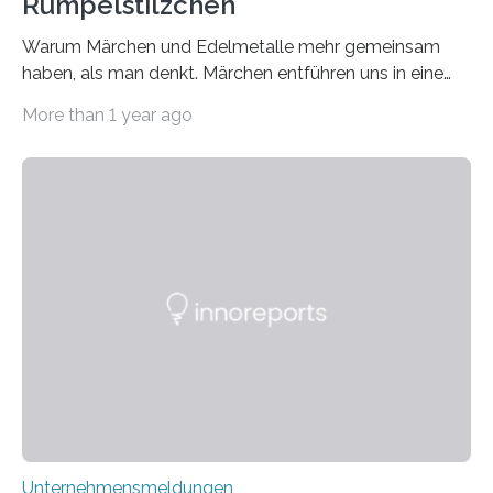
Rumpelstilzchen
Warum Märchen und Edelmetalle mehr gemeinsam
haben, als man denkt. Märchen entführen uns in eine
Welt der Fantasie, in der Zauber und unerwartete
More than 1 year ago
Wendungen die Hauptrolle spielen. Doch haben Sie
schon einmal darüber nachgedacht, dass ein Märchen
wie Rumpelstilzchen erstaunliche Parallelen zur
modernen Realität, insbesondere dem Handel mit
Edelmetallen, aufweist? In beiden Welten dreht sich
vieles um das geheimnisvolle und wertvolle Gold, doch
die Moral der Geschichte birgt auch für den heutigen
Goldankauf einige Lehren. In Rumpelstilzchen wird das
scheinbar…
Unternehmensmeldungen