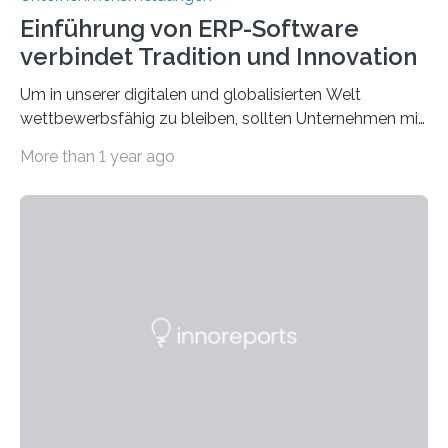
Einführung von ERP-Software
verbindet Tradition und Innovation
Um in unserer digitalen und globalisierten Welt
wettbewerbsfähig zu bleiben, sollten Unternehmen mit
dem Wandel gehen. Das bedeutet jedoch nicht, dass
More than 1 year ago
ihre traditionellen Werte auf der Strecke bleiben
müssen. Tatsächlich ist es vollkommen legitim und
sogar empfehlenswert, an bewährten Praktiken
festzuhalten, solange sie sich mit modernen
Technologien vereinbaren lassen. Die Einführung einer
ERP-Software spielt dabei eine wichtige Rolle, denn
mit dem richtigen System können Unternehmen
traditionelle Geschäftsprozesse in vielerlei Hinsicht
optimieren. Bewährte Praktiken lassen sich mit
modernen Technologien kombinieren Ein…