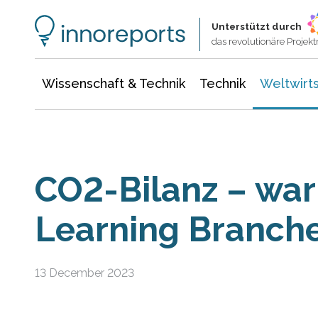
Wissenschaft & Technik
Informationstechnologie
Energie & Elektrotechnik
Unterstützt durch
das revolutionäre Proje
Wissenschaft & Technik
Technik
Weltwirts
CO2-Bilanz – war
Learning Branche
13 December 2023