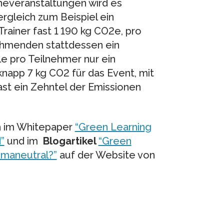
neveranstaltungen wird es
ergleich zum Beispiel ein
rainer fast 1 190 kg CO2e, pro
ehmenden stattdessen ein
e pro Teilnehmer nur ein
knapp 7 kg CO2 für das Event, mit
ast ein Zehntel der Emissionen
h im Whitepaper
“Green Learning
”
und im
Blogartikel
“Green
imaneutral?”
auf der Website von