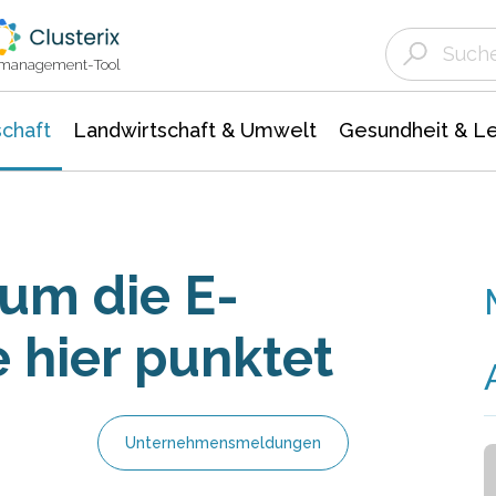
Landwirtschaft & Umwelt
Gesundheit &
Agrar- Forstwissenschaften
Unternehmensmeldungen
Biowissenschafte
Ökologie Umwelt- Naturschutz
ktmanagement-Tool
chaft
Landwirtschaft & Umwelt
Gesundheit & L
um die E-
 hier punktet
Unternehmensmeldungen