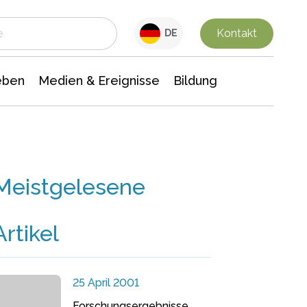
 Leben
Medien & Ereignisse
Interdisziplinäre Forschung
Veranstaltungsnachrichten
n Chemie
Gesellschaftswissenschaften
Kontakt
DE
eben
Medien & Ereignisse
Bildung
Meistgelesene
Artikel
25 April 2001
Forschungsergebnisse