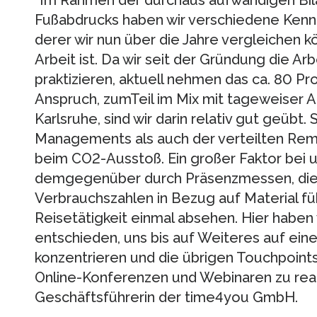
“Im Rahmen der durchaus aufwändigen Bil
Fußabdrucks haben wir verschiedene Kennz
derer wir nun über die Jahre vergleichen k
Arbeit ist. Da wir seit der Gründung die A
praktizieren, aktuell nehmen das ca. 80 Pr
Anspruch, zumTeil im Mix mit tageweiser A
Karlsruhe, sind wir darin relativ gut geübt
Managements als auch der verteilten Remo
beim CO2-Ausstoß. Ein großer Faktor bei 
demgegenüber durch Präsenzmessen, die 
Verbrauchszahlen in Bezug auf Material fü
Reisetätigkeit einmal absehen. Hier haben
entschieden, uns bis auf Weiteres auf ein
konzentrieren und die übrigen Touchpoint
Online-Konferenzen und Webinaren zu reali
Geschäftsführerin der time4you GmbH.