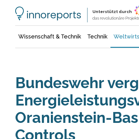
Wissenschaft & Technik
Informationstechnologie
Energie & Elektrotechnik
Unterstützt durch
das revolutionäre Proje
Wissenschaft & Technik
Technik
Weltwirts
Bundeswehr verg
Energieleistungsv
Oranienstein-Bas
Controls