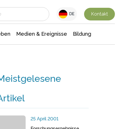
 Leben
Medien & Ereignisse
Interdisziplinäre Forschung
Veranstaltungsnachrichten
n Chemie
Gesellschaftswissenschaften
Kontakt
DE
eben
Medien & Ereignisse
Bildung
Meistgelesene
Artikel
25 April 2001
Forschungsergebnisse