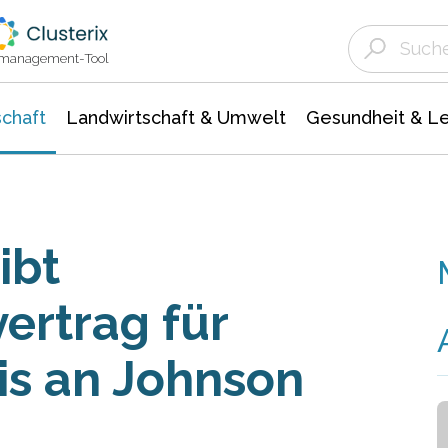
Landwirtschaft & Umwelt
Gesundheit &
Agrar- Forstwissenschaften
Unternehmensmeldungen
Biowissenschafte
Ökologie Umwelt- Naturschutz
ktmanagement-Tool
chaft
Landwirtschaft & Umwelt
Gesundheit & L
ibt
ertrag für
is an Johnson