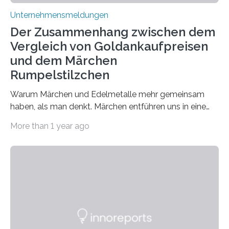
Unternehmensmeldungen
Der Zusammenhang zwischen dem
Vergleich von Goldankaufpreisen
und dem Märchen
Rumpelstilzchen
Warum Märchen und Edelmetalle mehr gemeinsam
haben, als man denkt. Märchen entführen uns in eine
Welt der Fantasie, in der Zauber und unerwartete
More than 1 year ago
Wendungen die Hauptrolle spielen. Doch haben Sie
schon einmal darüber nachgedacht, dass ein Märchen
wie Rumpelstilzchen erstaunliche Parallelen zur
modernen Realität, insbesondere dem Handel mit
Edelmetallen, aufweist? In beiden Welten dreht sich
vieles um das geheimnisvolle und wertvolle Gold, doch
die Moral der Geschichte birgt auch für den heutigen
Goldankauf einige Lehren. In Rumpelstilzchen wird das