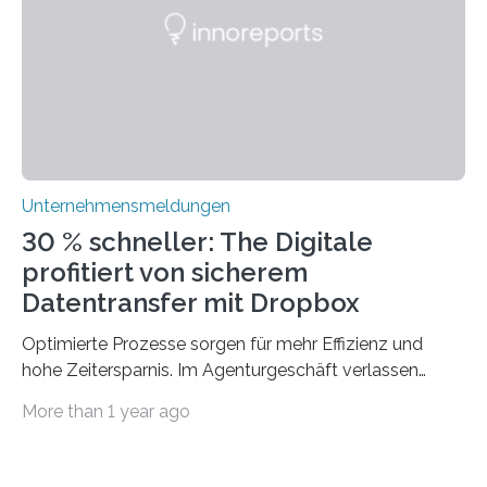
mit dem richtigen System können Unternehmen
traditionelle Geschäftsprozesse in vielerlei Hinsicht
optimieren. Bewährte Praktiken lassen sich mit
modernen Technologien kombinieren Ein…
Unternehmensmeldungen
30 % schneller: The Digitale
profitiert von sicherem
Datentransfer mit Dropbox
Optimierte Prozesse sorgen für mehr Effizienz und
hohe Zeitersparnis. Im Agenturgeschäft verlassen
täglich mehrere Gigabyte Daten das Unternehmen und
More than 1 year ago
machen sich auf den Weg zu Kunden oder Partnern.
Wurden früher noch hauptsächlich physische
Datenträger benutzt, finden digitale Transfers heute