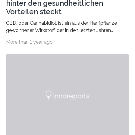
hinter den gesundheitlichen
Vorteilen steckt
CBD, oder Cannabidiol, ist ein aus der Hanfpflanze
gewonnener Wirkstoff, der in den letzten Jahren
immens an Popularität gewonnen hat. Anders als das
More than 1 year ago
psychoaktive THC (Tetrahydrocannabinol) enthält CBD
keine rauschfördernden Eigenschaften und wird vor
allem für seine potenziellen gesundheitlichen Vorteile
geschätzt. Doch was steckt tatsächlich hinter den
positiven Effekten von CBD, und wie hängen diese mit
den biologischen Prozessen im menschlichen Körper
zusammen? Welche neuen Erkenntnisse liefert die
Forschung und welche Entwicklungen gibt es auf
diesem Gebiet? In diesem Artikel…