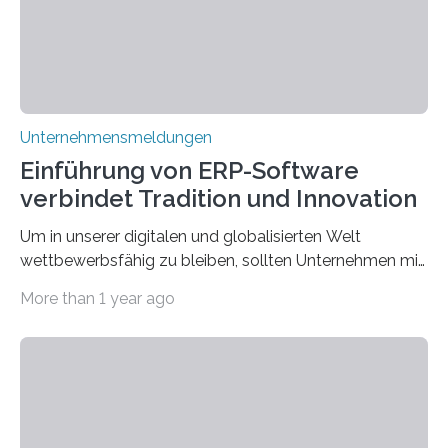
scheinbar…
Unternehmensmeldungen
Einführung von ERP-Software
verbindet Tradition und Innovation
Um in unserer digitalen und globalisierten Welt
wettbewerbsfähig zu bleiben, sollten Unternehmen mit
dem Wandel gehen. Das bedeutet jedoch nicht, dass
More than 1 year ago
ihre traditionellen Werte auf der Strecke bleiben
müssen. Tatsächlich ist es vollkommen legitim und
sogar empfehlenswert, an bewährten Praktiken
festzuhalten, solange sie sich mit modernen
Technologien vereinbaren lassen. Die Einführung einer
ERP-Software spielt dabei eine wichtige Rolle, denn