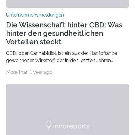
Unternehmensmeldungen
Die Wissenschaft hinter CBD: Was
hinter den gesundheitlichen
Vorteilen steckt
CBD, oder Cannabidiol, ist ein aus der Hanfpflanze
gewonnener Wirkstoff, der in den letzten Jahren
immens an Popularität gewonnen hat. Anders als das
More than 1 year ago
psychoaktive THC (Tetrahydrocannabinol) enthält CBD
keine rauschfördernden Eigenschaften und wird vor
allem für seine potenziellen gesundheitlichen Vorteile
geschätzt. Doch was steckt tatsächlich hinter den
positiven Effekten von CBD, und wie hängen diese mit
den biologischen Prozessen im menschlichen Körper
zusammen? Welche neuen Erkenntnisse liefert die
Forschung und welche Entwicklungen gibt es auf
diesem Gebiet? In diesem Artikel…