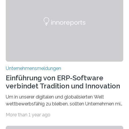
Edelmetallen, aufweist? In beiden Welten dreht sich
vieles um das geheimnisvolle und wertvolle Gold, doch
die Moral der Geschichte birgt auch für den heutigen
Goldankauf einige Lehren. In Rumpelstilzchen wird das
scheinbar…
Unternehmensmeldungen
Einführung von ERP-Software
verbindet Tradition und Innovation
Um in unserer digitalen und globalisierten Welt
wettbewerbsfähig zu bleiben, sollten Unternehmen mit
dem Wandel gehen. Das bedeutet jedoch nicht, dass
More than 1 year ago
ihre traditionellen Werte auf der Strecke bleiben
müssen. Tatsächlich ist es vollkommen legitim und