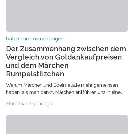
Unternehmensmeldungen
Der Zusammenhang zwischen dem
Vergleich von Goldankaufpreisen
und dem Märchen
Rumpelstilzchen
Warum Märchen und Edelmetalle mehr gemeinsam
haben, als man denkt. Märchen entführen uns in eine
Welt der Fantasie, in der Zauber und unerwartete
More than 1 year ago
Wendungen die Hauptrolle spielen. Doch haben Sie
schon einmal darüber nachgedacht, dass ein Märchen
wie Rumpelstilzchen erstaunliche Parallelen zur
modernen Realität, insbesondere dem Handel mit