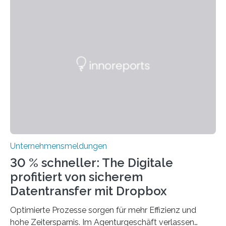
sogar empfehlenswert, an bewährten Praktiken
festzuhalten, solange sie sich mit modernen
Technologien vereinbaren lassen. Die Einführung einer
ERP-Software spielt dabei eine wichtige Rolle, denn
mit dem richtigen System können Unternehmen
traditionelle Geschäftsprozesse in vielerlei Hinsicht
optimieren. Bewährte Praktiken lassen sich mit
modernen Technologien kombinieren Ein…
Unternehmensmeldungen
30 % schneller: The Digitale
profitiert von sicherem
Datentransfer mit Dropbox
Optimierte Prozesse sorgen für mehr Effizienz und
hohe Zeitersparnis. Im Agenturgeschäft verlassen