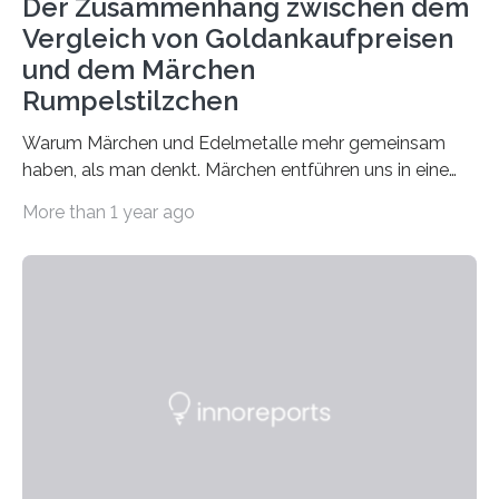
Der Zusammenhang zwischen dem
Vergleich von Goldankaufpreisen
und dem Märchen
Rumpelstilzchen
Warum Märchen und Edelmetalle mehr gemeinsam
haben, als man denkt. Märchen entführen uns in eine
Welt der Fantasie, in der Zauber und unerwartete
More than 1 year ago
Wendungen die Hauptrolle spielen. Doch haben Sie
schon einmal darüber nachgedacht, dass ein Märchen
wie Rumpelstilzchen erstaunliche Parallelen zur
modernen Realität, insbesondere dem Handel mit
Edelmetallen, aufweist? In beiden Welten dreht sich
vieles um das geheimnisvolle und wertvolle Gold, doch
die Moral der Geschichte birgt auch für den heutigen
Goldankauf einige Lehren. In Rumpelstilzchen wird das
scheinbar…