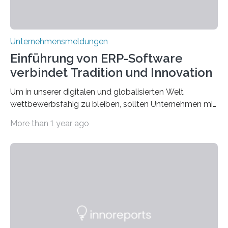
Unternehmensmeldungen
Einführung von ERP-Software
verbindet Tradition und Innovation
Um in unserer digitalen und globalisierten Welt
wettbewerbsfähig zu bleiben, sollten Unternehmen mit
dem Wandel gehen. Das bedeutet jedoch nicht, dass
More than 1 year ago
ihre traditionellen Werte auf der Strecke bleiben
müssen. Tatsächlich ist es vollkommen legitim und
sogar empfehlenswert, an bewährten Praktiken
festzuhalten, solange sie sich mit modernen
Technologien vereinbaren lassen. Die Einführung einer
ERP-Software spielt dabei eine wichtige Rolle, denn
mit dem richtigen System können Unternehmen
traditionelle Geschäftsprozesse in vielerlei Hinsicht
optimieren. Bewährte Praktiken lassen sich mit