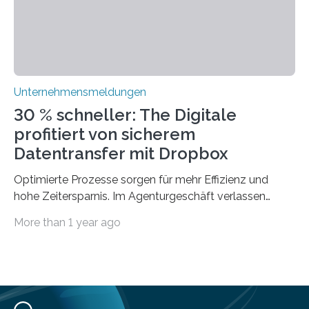
modernen Technologien kombinieren Ein…
Unternehmensmeldungen
30 % schneller: The Digitale
profitiert von sicherem
Datentransfer mit Dropbox
Optimierte Prozesse sorgen für mehr Effizienz und
hohe Zeitersparnis. Im Agenturgeschäft verlassen
täglich mehrere Gigabyte Daten das Unternehmen und
More than 1 year ago
machen sich auf den Weg zu Kunden oder Partnern.
Wurden früher noch hauptsächlich physische
Datenträger benutzt, finden digitale Transfers heute
vorrangig über die Cloud statt. Um sensible Dateien
beim Datentransfer abzusichern, suchte The Digitale