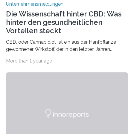
Unternehmensmeldungen
Die Wissenschaft hinter CBD: Was
hinter den gesundheitlichen
Vorteilen steckt
CBD, oder Cannabidiol, ist ein aus der Hanfpflanze
gewonnener Wirkstoff, der in den letzten Jahren
immens an Popularität gewonnen hat. Anders als das
More than 1 year ago
psychoaktive THC (Tetrahydrocannabinol) enthält CBD
keine rauschfördernden Eigenschaften und wird vor
allem für seine potenziellen gesundheitlichen Vorteile
geschätzt. Doch was steckt tatsächlich hinter den
positiven Effekten von CBD, und wie hängen diese mit
den biologischen Prozessen im menschlichen Körper
zusammen? Welche neuen Erkenntnisse liefert die
Forschung und welche Entwicklungen gibt es auf
diesem Gebiet? In diesem Artikel…