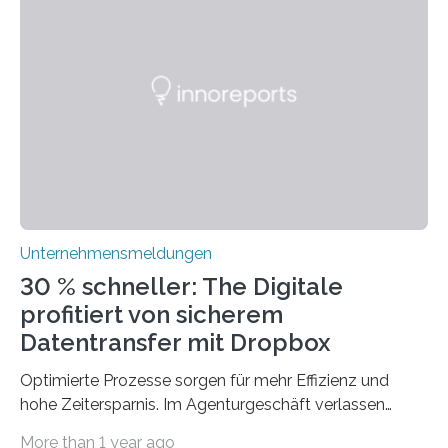
Technologien vereinbaren lassen. Die Einführung einer
ERP-Software spielt dabei eine wichtige Rolle, denn
mit dem richtigen System können Unternehmen
traditionelle Geschäftsprozesse in vielerlei Hinsicht
optimieren. Bewährte Praktiken lassen sich mit
modernen Technologien kombinieren Ein…
Unternehmensmeldungen
30 % schneller: The Digitale
profitiert von sicherem
Datentransfer mit Dropbox
Optimierte Prozesse sorgen für mehr Effizienz und
hohe Zeitersparnis. Im Agenturgeschäft verlassen
täglich mehrere Gigabyte Daten das Unternehmen und
More than 1 year ago