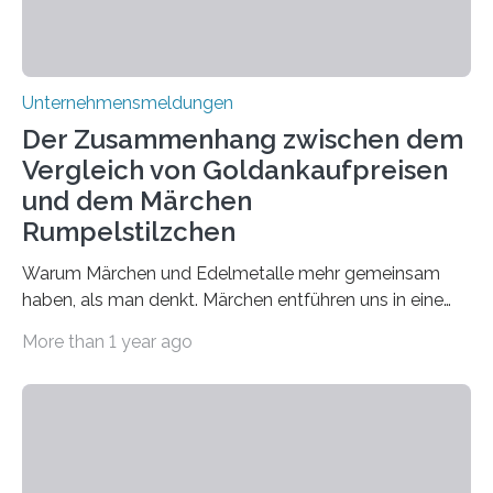
Unternehmensmeldungen
Der Zusammenhang zwischen dem
Vergleich von Goldankaufpreisen
und dem Märchen
Rumpelstilzchen
Warum Märchen und Edelmetalle mehr gemeinsam
haben, als man denkt. Märchen entführen uns in eine
Welt der Fantasie, in der Zauber und unerwartete
More than 1 year ago
Wendungen die Hauptrolle spielen. Doch haben Sie
schon einmal darüber nachgedacht, dass ein Märchen
wie Rumpelstilzchen erstaunliche Parallelen zur
modernen Realität, insbesondere dem Handel mit
Edelmetallen, aufweist? In beiden Welten dreht sich
vieles um das geheimnisvolle und wertvolle Gold, doch