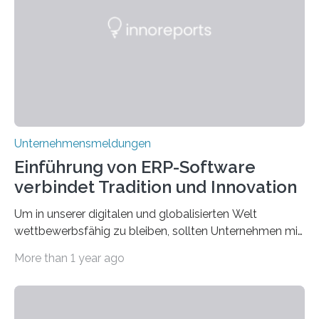
die Moral der Geschichte birgt auch für den heutigen
Goldankauf einige Lehren. In Rumpelstilzchen wird das
scheinbar…
Unternehmensmeldungen
Einführung von ERP-Software
verbindet Tradition und Innovation
Um in unserer digitalen und globalisierten Welt
wettbewerbsfähig zu bleiben, sollten Unternehmen mit
dem Wandel gehen. Das bedeutet jedoch nicht, dass
More than 1 year ago
ihre traditionellen Werte auf der Strecke bleiben
müssen. Tatsächlich ist es vollkommen legitim und
sogar empfehlenswert, an bewährten Praktiken
festzuhalten, solange sie sich mit modernen