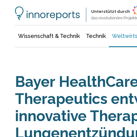
Wissenschaft & Technik
Informationstechnologie
Energie & Elektrotechnik
Unterstützt durch
das revolutionäre Proje
Wissenschaft & Technik
Technik
Weltwirts
Bayer HealthCare
Therapeutics ent
innovative Thera
Lungenentzündu