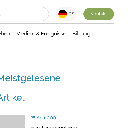
 Leben
Medien & Ereignisse
Interdisziplinäre Forschung
Veranstaltungsnachrichten
n Chemie
Gesellschaftswissenschaften
Kontakt
DE
eben
Medien & Ereignisse
Bildung
Meistgelesene
Artikel
25 April 2001
Forschungsergebnisse