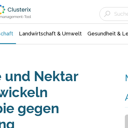
Landwirtschaft & Umwelt
Gesundheit &
Agrar- Forstwissenschaften
Unternehmensmeldungen
Biowissenschafte
Ökologie Umwelt- Naturschutz
ktmanagement-Tool
chaft
Landwirtschaft & Umwelt
Gesundheit & L
 und Nektar
wickeln
pie gegen
ng