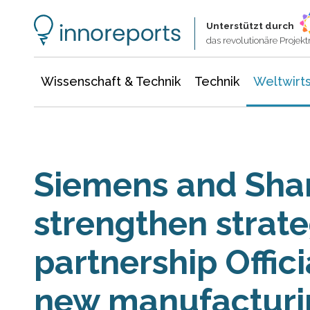
Wissenschaft & Technik
Informationstechnologie
Energie & Elektrotechnik
Unterstützt durch
das revolutionäre Proje
Wissenschaft & Technik
Technik
Weltwirts
Siemens and Shan
strengthen strate
partnership Offic
new manufacturin