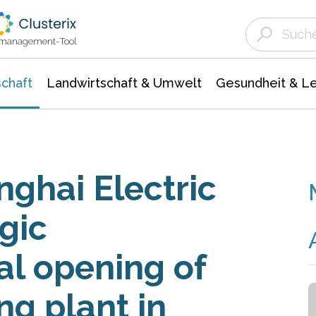
Landwirtschaft & Umwelt
Gesundheit &
Agrar- Forstwissenschaften
Unternehmensmeldungen
Biowissenschafte
Ökologie Umwelt- Naturschutz
ktmanagement-Tool
chaft
Landwirtschaft & Umwelt
Gesundheit & L
ghai Electric
gic
ial opening of
g plant in