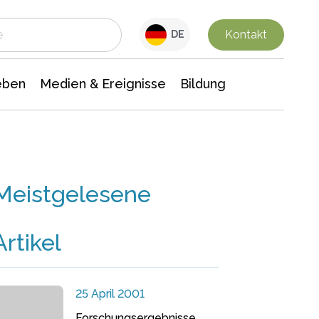
 Leben
Medien & Ereignisse
Interdisziplinäre Forschung
Veranstaltungsnachrichten
n Chemie
Gesellschaftswissenschaften
Kontakt
DE
eben
Medien & Ereignisse
Bildung
Meistgelesene
Artikel
25 April 2001
Forschungsergebnisse