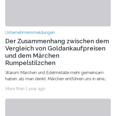
Unternehmensmeldungen
Der Zusammenhang zwischen dem
Vergleich von Goldankaufpreisen
und dem Märchen
Rumpelstilzchen
Warum Märchen und Edelmetalle mehr gemeinsam
haben, als man denkt. Märchen entführen uns in eine
Welt der Fantasie, in der Zauber und unerwartete
More than 1 year ago
Wendungen die Hauptrolle spielen. Doch haben Sie
schon einmal darüber nachgedacht, dass ein Märchen
wie Rumpelstilzchen erstaunliche Parallelen zur
modernen Realität, insbesondere dem Handel mit