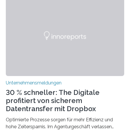
sogar empfehlenswert, an bewährten Praktiken
festzuhalten, solange sie sich mit modernen
Technologien vereinbaren lassen. Die Einführung einer
ERP-Software spielt dabei eine wichtige Rolle, denn
mit dem richtigen System können Unternehmen
traditionelle Geschäftsprozesse in vielerlei Hinsicht
optimieren. Bewährte Praktiken lassen sich mit
modernen Technologien kombinieren Ein…
Unternehmensmeldungen
30 % schneller: The Digitale
profitiert von sicherem
Datentransfer mit Dropbox
Optimierte Prozesse sorgen für mehr Effizienz und
hohe Zeitersparnis. Im Agenturgeschäft verlassen