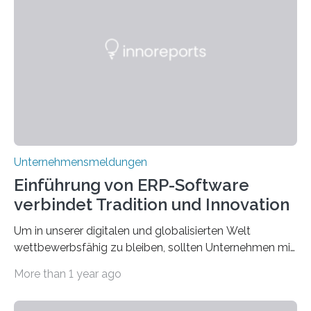
Edelmetallen, aufweist? In beiden Welten dreht sich
vieles um das geheimnisvolle und wertvolle Gold, doch
die Moral der Geschichte birgt auch für den heutigen
Goldankauf einige Lehren. In Rumpelstilzchen wird das
scheinbar…
Unternehmensmeldungen
Einführung von ERP-Software
verbindet Tradition und Innovation
Um in unserer digitalen und globalisierten Welt
wettbewerbsfähig zu bleiben, sollten Unternehmen mit
dem Wandel gehen. Das bedeutet jedoch nicht, dass
More than 1 year ago
ihre traditionellen Werte auf der Strecke bleiben
müssen. Tatsächlich ist es vollkommen legitim und