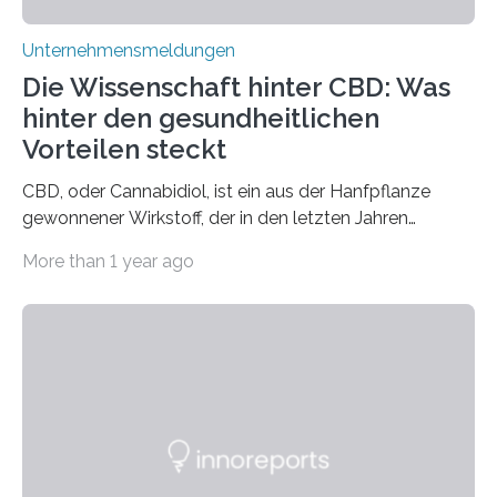
Unternehmensmeldungen
Die Wissenschaft hinter CBD: Was
hinter den gesundheitlichen
Vorteilen steckt
CBD, oder Cannabidiol, ist ein aus der Hanfpflanze
gewonnener Wirkstoff, der in den letzten Jahren
immens an Popularität gewonnen hat. Anders als das
More than 1 year ago
psychoaktive THC (Tetrahydrocannabinol) enthält CBD
keine rauschfördernden Eigenschaften und wird vor
allem für seine potenziellen gesundheitlichen Vorteile
geschätzt. Doch was steckt tatsächlich hinter den
positiven Effekten von CBD, und wie hängen diese mit
den biologischen Prozessen im menschlichen Körper
zusammen? Welche neuen Erkenntnisse liefert die
Forschung und welche Entwicklungen gibt es auf
diesem Gebiet? In diesem Artikel…