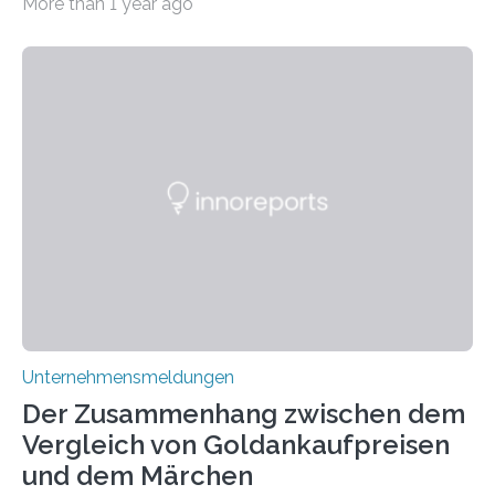
More than 1 year ago
psychoaktive THC (Tetrahydrocannabinol) enthält CBD
keine rauschfördernden Eigenschaften und wird vor
allem für seine potenziellen gesundheitlichen Vorteile
geschätzt. Doch was steckt tatsächlich hinter den
positiven Effekten von CBD, und wie hängen diese mit
den biologischen Prozessen im menschlichen Körper
zusammen? Welche neuen Erkenntnisse liefert die
Forschung und welche Entwicklungen gibt es auf
diesem Gebiet? In diesem Artikel…
Unternehmensmeldungen
Der Zusammenhang zwischen dem
Vergleich von Goldankaufpreisen
und dem Märchen