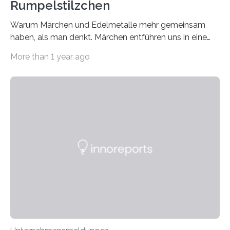
Rumpelstilzchen
Warum Märchen und Edelmetalle mehr gemeinsam
haben, als man denkt. Märchen entführen uns in eine
Welt der Fantasie, in der Zauber und unerwartete
More than 1 year ago
Wendungen die Hauptrolle spielen. Doch haben Sie
schon einmal darüber nachgedacht, dass ein Märchen
wie Rumpelstilzchen erstaunliche Parallelen zur
modernen Realität, insbesondere dem Handel mit
Edelmetallen, aufweist? In beiden Welten dreht sich
vieles um das geheimnisvolle und wertvolle Gold, doch
die Moral der Geschichte birgt auch für den heutigen
Goldankauf einige Lehren. In Rumpelstilzchen wird das
scheinbar…