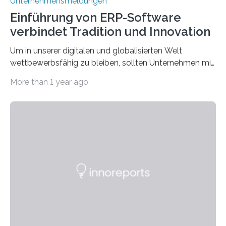
Unternehmensmeldungen
Einführung von ERP-Software
verbindet Tradition und Innovation
Um in unserer digitalen und globalisierten Welt
wettbewerbsfähig zu bleiben, sollten Unternehmen mit
dem Wandel gehen. Das bedeutet jedoch nicht, dass
More than 1 year ago
ihre traditionellen Werte auf der Strecke bleiben
müssen. Tatsächlich ist es vollkommen legitim und
sogar empfehlenswert, an bewährten Praktiken
festzuhalten, solange sie sich mit modernen
Technologien vereinbaren lassen. Die Einführung einer
ERP-Software spielt dabei eine wichtige Rolle, denn
mit dem richtigen System können Unternehmen
traditionelle Geschäftsprozesse in vielerlei Hinsicht
optimieren. Bewährte Praktiken lassen sich mit
modernen Technologien kombinieren Ein…