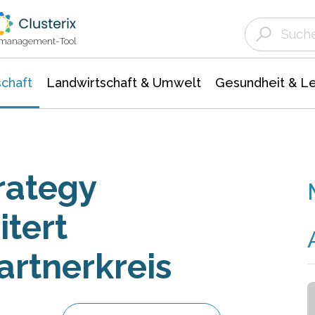
Landwirtschaft & Umwelt
Gesundheit &
Agrar- Forstwissenschaften
Unternehmensmeldungen
Biowissenschafte
Ökologie Umwelt- Naturschutz
ktmanagement-Tool
chaft
Landwirtschaft & Umwelt
Gesundheit & L
rategy
itert
artnerkreis