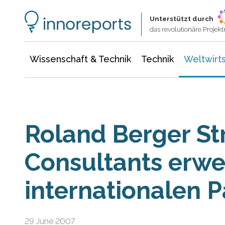
Wissenschaft & Technik
Informationstechnologie
Energie & Elektrotechnik
Unterstützt durch
das revolutionäre Proje
Wissenschaft & Technik
Technik
Weltwirts
Roland Berger St
Consultants erwe
internationalen P
29 June 2007