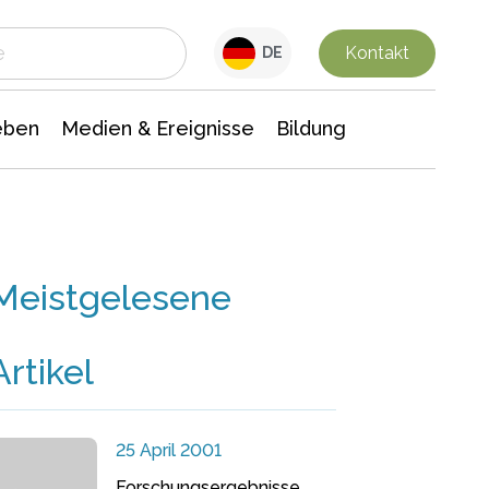
 Leben
Medien & Ereignisse
Interdisziplinäre Forschung
Veranstaltungsnachrichten
n Chemie
Gesellschaftswissenschaften
Kontakt
DE
eben
Medien & Ereignisse
Bildung
Meistgelesene
Artikel
25 April 2001
Forschungsergebnisse