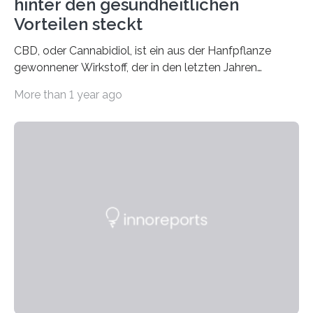
hinter den gesundheitlichen
Vorteilen steckt
CBD, oder Cannabidiol, ist ein aus der Hanfpflanze
gewonnener Wirkstoff, der in den letzten Jahren
immens an Popularität gewonnen hat. Anders als das
More than 1 year ago
psychoaktive THC (Tetrahydrocannabinol) enthält CBD
keine rauschfördernden Eigenschaften und wird vor
allem für seine potenziellen gesundheitlichen Vorteile
geschätzt. Doch was steckt tatsächlich hinter den
positiven Effekten von CBD, und wie hängen diese mit
den biologischen Prozessen im menschlichen Körper
zusammen? Welche neuen Erkenntnisse liefert die
Forschung und welche Entwicklungen gibt es auf
diesem Gebiet? In diesem Artikel…