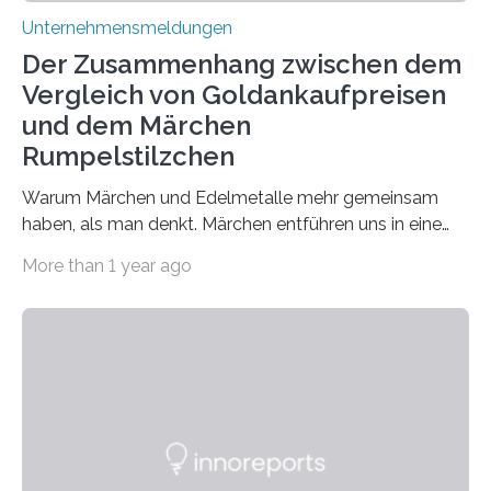
Unternehmensmeldungen
Der Zusammenhang zwischen dem
Vergleich von Goldankaufpreisen
und dem Märchen
Rumpelstilzchen
Warum Märchen und Edelmetalle mehr gemeinsam
haben, als man denkt. Märchen entführen uns in eine
Welt der Fantasie, in der Zauber und unerwartete
More than 1 year ago
Wendungen die Hauptrolle spielen. Doch haben Sie
schon einmal darüber nachgedacht, dass ein Märchen
wie Rumpelstilzchen erstaunliche Parallelen zur
modernen Realität, insbesondere dem Handel mit
Edelmetallen, aufweist? In beiden Welten dreht sich
vieles um das geheimnisvolle und wertvolle Gold, doch
die Moral der Geschichte birgt auch für den heutigen
Goldankauf einige Lehren. In Rumpelstilzchen wird das
scheinbar…