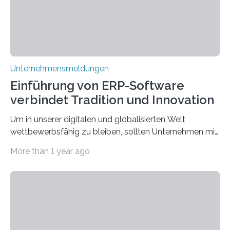
Unternehmensmeldungen
Einführung von ERP-Software
verbindet Tradition und Innovation
Um in unserer digitalen und globalisierten Welt
wettbewerbsfähig zu bleiben, sollten Unternehmen mit
dem Wandel gehen. Das bedeutet jedoch nicht, dass
More than 1 year ago
ihre traditionellen Werte auf der Strecke bleiben
müssen. Tatsächlich ist es vollkommen legitim und
sogar empfehlenswert, an bewährten Praktiken
festzuhalten, solange sie sich mit modernen
Technologien vereinbaren lassen. Die Einführung einer
ERP-Software spielt dabei eine wichtige Rolle, denn