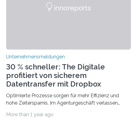
mit dem richtigen System können Unternehmen
traditionelle Geschäftsprozesse in vielerlei Hinsicht
optimieren. Bewährte Praktiken lassen sich mit
modernen Technologien kombinieren Ein…
Unternehmensmeldungen
30 % schneller: The Digitale
profitiert von sicherem
Datentransfer mit Dropbox
Optimierte Prozesse sorgen für mehr Effizienz und
hohe Zeitersparnis. Im Agenturgeschäft verlassen
täglich mehrere Gigabyte Daten das Unternehmen und
More than 1 year ago
machen sich auf den Weg zu Kunden oder Partnern.
Wurden früher noch hauptsächlich physische
Datenträger benutzt, finden digitale Transfers heute