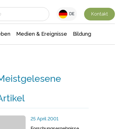
 Leben
Medien & Ereignisse
Interdisziplinäre Forschung
Veranstaltungsnachrichten
n Chemie
Gesellschaftswissenschaften
Kontakt
DE
eben
Medien & Ereignisse
Bildung
Meistgelesene
Artikel
25 April 2001
Forschungsergebnisse