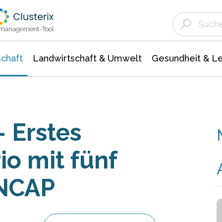
Landwirtschaft & Umwelt
Gesundheit &
Agrar- Forstwissenschaften
Unternehmensmeldungen
Biowissenschafte
Ökologie Umwelt- Naturschutz
ktmanagement-Tool
chaft
Landwirtschaft & Umwelt
Gesundheit & L
 Erstes
o mit fünf
oNCAP