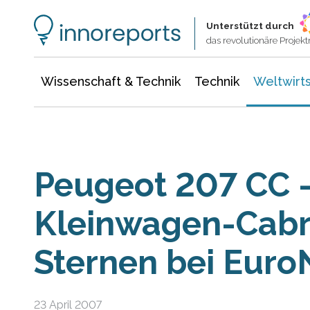
Wissenschaft & Technik
Informationstechnologie
Energie & Elektrotechnik
Unterstützt durch
das revolutionäre Proje
Wissenschaft & Technik
Technik
Weltwirts
Peugeot 207 CC –
Kleinwagen-Cabri
Sternen bei Eur
23 April 2007