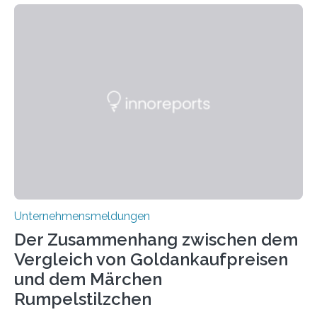
keine rauschfördernden Eigenschaften und wird vor
allem für seine potenziellen gesundheitlichen Vorteile
geschätzt. Doch was steckt tatsächlich hinter den
positiven Effekten von CBD, und wie hängen diese mit
den biologischen Prozessen im menschlichen Körper
zusammen? Welche neuen Erkenntnisse liefert die
Forschung und welche Entwicklungen gibt es auf
diesem Gebiet? In diesem Artikel…
Unternehmensmeldungen
Der Zusammenhang zwischen dem
Vergleich von Goldankaufpreisen
und dem Märchen
Rumpelstilzchen