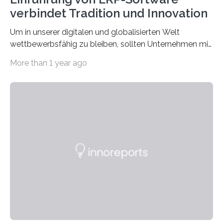
verbindet Tradition und Innovation
Um in unserer digitalen und globalisierten Welt
wettbewerbsfähig zu bleiben, sollten Unternehmen mit
dem Wandel gehen. Das bedeutet jedoch nicht, dass
More than 1 year ago
ihre traditionellen Werte auf der Strecke bleiben
müssen. Tatsächlich ist es vollkommen legitim und
sogar empfehlenswert, an bewährten Praktiken
festzuhalten, solange sie sich mit modernen
Technologien vereinbaren lassen. Die Einführung einer
ERP-Software spielt dabei eine wichtige Rolle, denn
mit dem richtigen System können Unternehmen
traditionelle Geschäftsprozesse in vielerlei Hinsicht
optimieren. Bewährte Praktiken lassen sich mit
modernen Technologien kombinieren Ein…