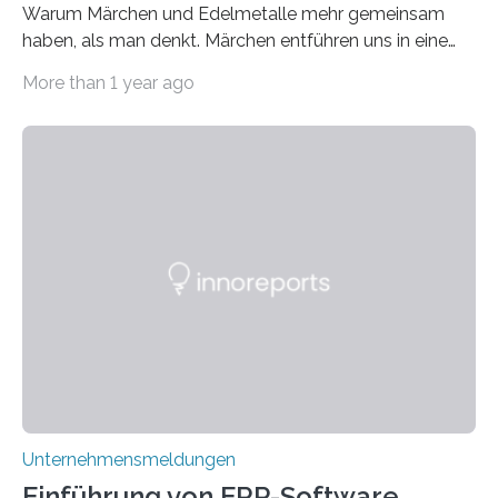
Warum Märchen und Edelmetalle mehr gemeinsam
haben, als man denkt. Märchen entführen uns in eine
Welt der Fantasie, in der Zauber und unerwartete
More than 1 year ago
Wendungen die Hauptrolle spielen. Doch haben Sie
schon einmal darüber nachgedacht, dass ein Märchen
wie Rumpelstilzchen erstaunliche Parallelen zur
modernen Realität, insbesondere dem Handel mit
Edelmetallen, aufweist? In beiden Welten dreht sich
vieles um das geheimnisvolle und wertvolle Gold, doch
die Moral der Geschichte birgt auch für den heutigen
Goldankauf einige Lehren. In Rumpelstilzchen wird das
scheinbar…
Unternehmensmeldungen
Einführung von ERP-Software