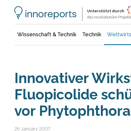
Wissenschaft & Technik
Informationstechnologie
Energie & Elektrotechnik
Unterstützt durch
das revolutionäre Proje
Wissenschaft & Technik
Technik
Weltwirts
Innovativer Wirks
Fluopicolide schü
vor Phytophthora
26 January 2007