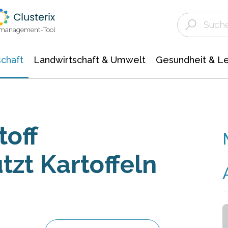
Landwirtschaft & Umwelt
Gesundheit &
Agrar- Forstwissenschaften
Unternehmensmeldungen
Biowissenschafte
Ökologie Umwelt- Naturschutz
ktmanagement-Tool
chaft
Landwirtschaft & Umwelt
Gesundheit & L
toff
tzt Kartoffeln