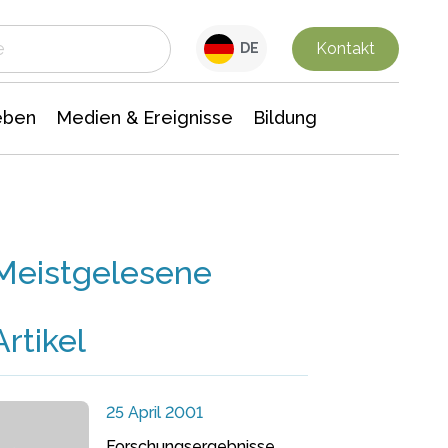
 Leben
Medien & Ereignisse
Interdisziplinäre Forschung
Veranstaltungsnachrichten
n Chemie
Gesellschaftswissenschaften
Kontakt
DE
eben
Medien & Ereignisse
Bildung
Meistgelesene
Artikel
25 April 2001
Forschungsergebnisse