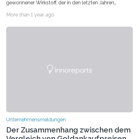
gewonnener Wirkstoff, der in den letzten Jahren
immens an Popularität gewonnen hat. Anders als das
More than 1 year ago
psychoaktive THC (Tetrahydrocannabinol) enthält CBD
keine rauschfördernden Eigenschaften und wird vor
allem für seine potenziellen gesundheitlichen Vorteile
geschätzt. Doch was steckt tatsächlich hinter den
positiven Effekten von CBD, und wie hängen diese mit
den biologischen Prozessen im menschlichen Körper
zusammen? Welche neuen Erkenntnisse liefert die
Forschung und welche Entwicklungen gibt es auf
diesem Gebiet? In diesem Artikel…
Unternehmensmeldungen
Der Zusammenhang zwischen dem
Vergleich von Goldankaufpreisen