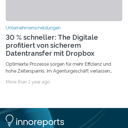
Unternehmensmeldungen
30 % schneller: The Digitale
profitiert von sicherem
Datentransfer mit Dropbox
Optimierte Prozesse sorgen für mehr Effizienz und
hohe Zeitersparnis. Im Agenturgeschäft verlassen
täglich mehrere Gigabyte Daten das Unternehmen und
More than 1 year ago
machen sich auf den Weg zu Kunden oder Partnern.
Wurden früher noch hauptsächlich physische
Datenträger benutzt, finden digitale Transfers heute
vorrangig über die Cloud statt. Um sensible Dateien
beim Datentransfer abzusichern, suchte The Digitale
eine einfache und benutzerfreundliche Lösung. Im
nachfolgenden Anwendungsbeispiel berichtet Peter