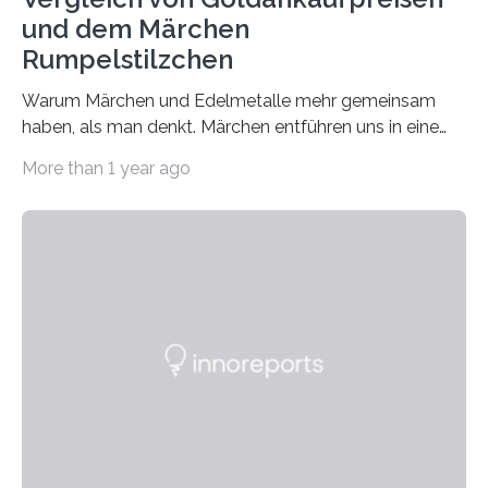
und dem Märchen
Rumpelstilzchen
Warum Märchen und Edelmetalle mehr gemeinsam
haben, als man denkt. Märchen entführen uns in eine
Welt der Fantasie, in der Zauber und unerwartete
More than 1 year ago
Wendungen die Hauptrolle spielen. Doch haben Sie
schon einmal darüber nachgedacht, dass ein Märchen
wie Rumpelstilzchen erstaunliche Parallelen zur
modernen Realität, insbesondere dem Handel mit
Edelmetallen, aufweist? In beiden Welten dreht sich
vieles um das geheimnisvolle und wertvolle Gold, doch
die Moral der Geschichte birgt auch für den heutigen
Goldankauf einige Lehren. In Rumpelstilzchen wird das
scheinbar…