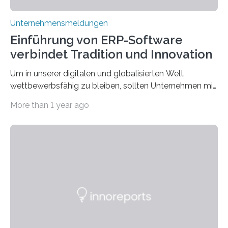
Unternehmensmeldungen
Einführung von ERP-Software
verbindet Tradition und Innovation
Um in unserer digitalen und globalisierten Welt
wettbewerbsfähig zu bleiben, sollten Unternehmen mit
dem Wandel gehen. Das bedeutet jedoch nicht, dass
More than 1 year ago
ihre traditionellen Werte auf der Strecke bleiben
müssen. Tatsächlich ist es vollkommen legitim und
sogar empfehlenswert, an bewährten Praktiken
festzuhalten, solange sie sich mit modernen
Technologien vereinbaren lassen. Die Einführung einer
ERP-Software spielt dabei eine wichtige Rolle, denn
mit dem richtigen System können Unternehmen
traditionelle Geschäftsprozesse in vielerlei Hinsicht
optimieren. Bewährte Praktiken lassen sich mit
modernen Technologien kombinieren Ein…