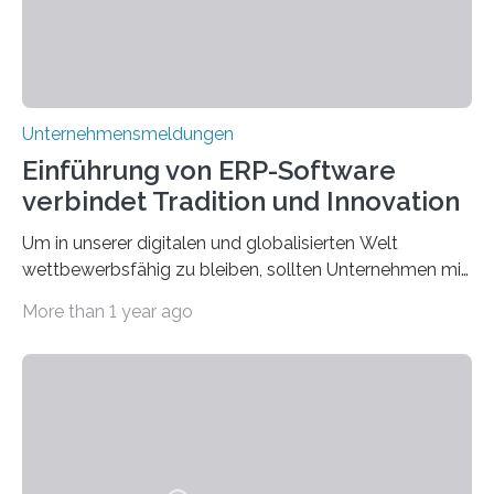
Unternehmensmeldungen
Einführung von ERP-Software
verbindet Tradition und Innovation
Um in unserer digitalen und globalisierten Welt
wettbewerbsfähig zu bleiben, sollten Unternehmen mit
dem Wandel gehen. Das bedeutet jedoch nicht, dass
More than 1 year ago
ihre traditionellen Werte auf der Strecke bleiben
müssen. Tatsächlich ist es vollkommen legitim und
sogar empfehlenswert, an bewährten Praktiken
festzuhalten, solange sie sich mit modernen
Technologien vereinbaren lassen. Die Einführung einer
ERP-Software spielt dabei eine wichtige Rolle, denn
mit dem richtigen System können Unternehmen