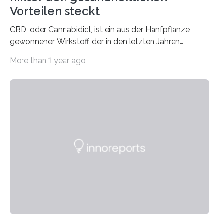
Vorteilen steckt
CBD, oder Cannabidiol, ist ein aus der Hanfpflanze
gewonnener Wirkstoff, der in den letzten Jahren
immens an Popularität gewonnen hat. Anders als das
More than 1 year ago
psychoaktive THC (Tetrahydrocannabinol) enthält CBD
keine rauschfördernden Eigenschaften und wird vor
allem für seine potenziellen gesundheitlichen Vorteile
geschätzt. Doch was steckt tatsächlich hinter den
positiven Effekten von CBD, und wie hängen diese mit
den biologischen Prozessen im menschlichen Körper
zusammen? Welche neuen Erkenntnisse liefert die
Forschung und welche Entwicklungen gibt es auf
diesem Gebiet? In diesem Artikel…