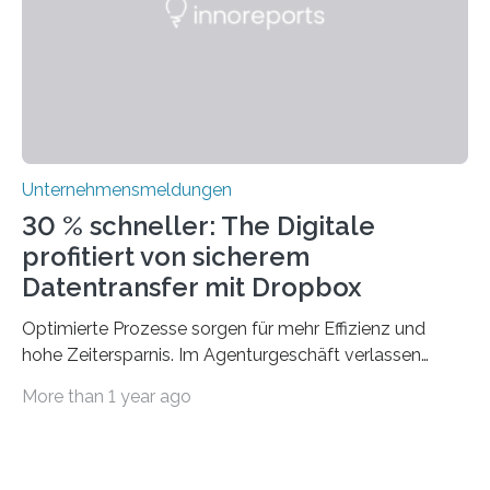
traditionelle Geschäftsprozesse in vielerlei Hinsicht
optimieren. Bewährte Praktiken lassen sich mit
modernen Technologien kombinieren Ein…
Unternehmensmeldungen
30 % schneller: The Digitale
profitiert von sicherem
Datentransfer mit Dropbox
Optimierte Prozesse sorgen für mehr Effizienz und
hohe Zeitersparnis. Im Agenturgeschäft verlassen
täglich mehrere Gigabyte Daten das Unternehmen und
More than 1 year ago
machen sich auf den Weg zu Kunden oder Partnern.
Wurden früher noch hauptsächlich physische
Datenträger benutzt, finden digitale Transfers heute
vorrangig über die Cloud statt. Um sensible Dateien