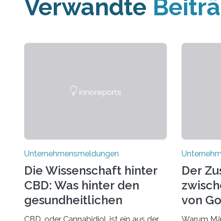
Verwandte
Beitr
Unternehmensmeldungen
Unterneh
Die Wissenschaft hinter
Der Z
CBD: Was hinter den
zwisch
gesundheitlichen
von Go
Vorteilen steckt
und d
CBD, oder Cannabidiol, ist ein aus der
Warum Mär