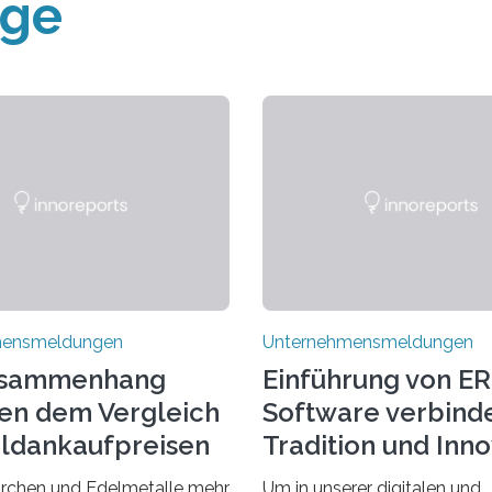
äge
mensmeldungen
Unternehmensmeldungen
usammenhang
Einführung von ER
en dem Vergleich
Software verbind
ldankaufpreisen
Tradition und Inn
em Märchen
chen und Edelmetalle mehr
Um in unserer digitalen und