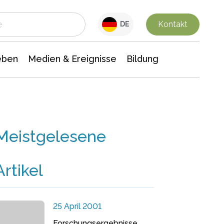
 Leben
Medien & Ereignisse
Interdisziplinäre Forschung
Veranstaltungsnachrichten
n Chemie
Gesellschaftswissenschaften
Kontakt
DE
eben
Medien & Ereignisse
Bildung
Meistgelesene
Artikel
25 April 2001
Forschungsergebnisse