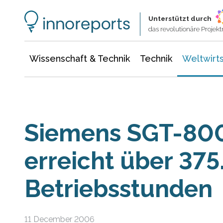
Wissenschaft & Technik
Informationstechnologie
Energie & Elektrotechnik
Unterstützt durch
das revolutionäre Proje
Wissenschaft & Technik
Technik
Weltwirts
Siemens SGT-800
erreicht über 37
Betriebsstunden
11 December 2006