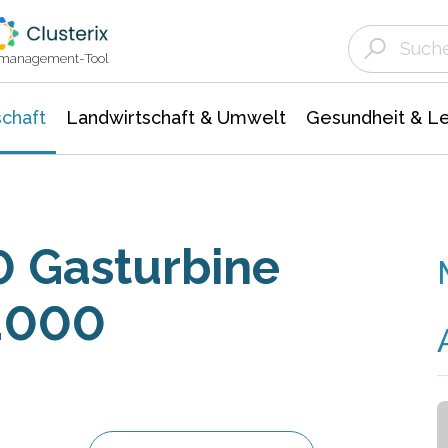
Landwirtschaft & Umwelt
Gesundheit &
Agrar- Forstwissenschaften
Unternehmensmeldungen
Biowissenschafte
Ökologie Umwelt- Naturschutz
ktmanagement-Tool
chaft
Landwirtschaft & Umwelt
Gesundheit & L
 Gasturbine
5.000