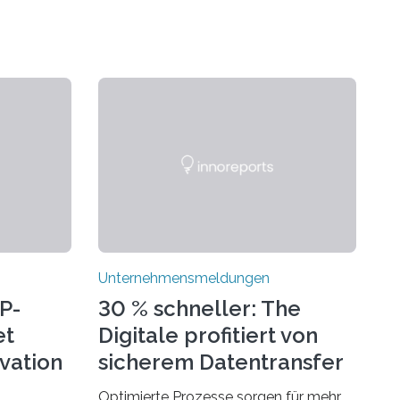
Unternehmensmeldungen
P-
30 % schneller: The
et
Digitale profitiert von
ovation
sicherem Datentransfer
mit Dropbox
Optimierte Prozesse sorgen für mehr