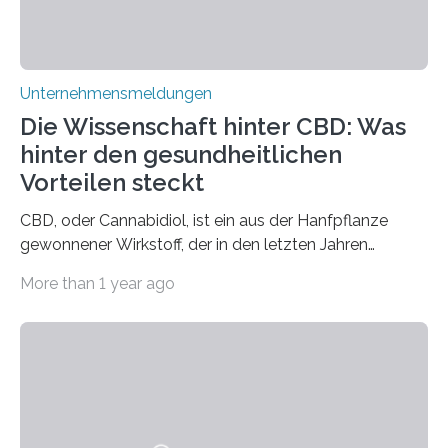
Unternehmensmeldungen
Die Wissenschaft hinter CBD: Was
hinter den gesundheitlichen
Vorteilen steckt
CBD, oder Cannabidiol, ist ein aus der Hanfpflanze
gewonnener Wirkstoff, der in den letzten Jahren
immens an Popularität gewonnen hat. Anders als das
More than 1 year ago
psychoaktive THC (Tetrahydrocannabinol) enthält CBD
keine rauschfördernden Eigenschaften und wird vor
allem für seine potenziellen gesundheitlichen Vorteile
geschätzt. Doch was steckt tatsächlich hinter den
positiven Effekten von CBD, und wie hängen diese mit
den biologischen Prozessen im menschlichen Körper
zusammen? Welche neuen Erkenntnisse liefert die