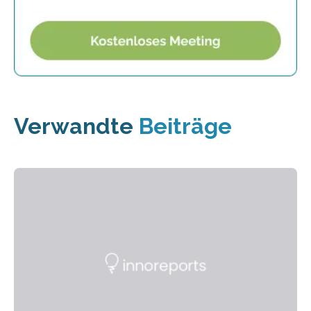
Verwandte
Beiträge