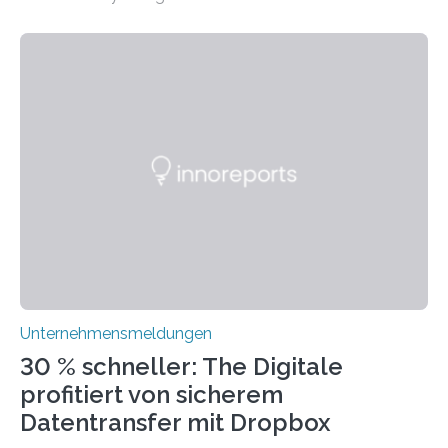
ihre traditionellen Werte auf der Strecke bleiben
müssen. Tatsächlich ist es vollkommen legitim und
sogar empfehlenswert, an bewährten Praktiken
festzuhalten, solange sie sich mit modernen
Technologien vereinbaren lassen. Die Einführung einer
ERP-Software spielt dabei eine wichtige Rolle, denn
mit dem richtigen System können Unternehmen
traditionelle Geschäftsprozesse in vielerlei Hinsicht
optimieren. Bewährte Praktiken lassen sich mit
modernen Technologien kombinieren Ein…
Unternehmensmeldungen
30 % schneller: The Digitale
profitiert von sicherem
Datentransfer mit Dropbox