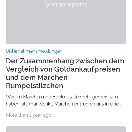
Forschung und welche Entwicklungen gibt es auf
diesem Gebiet? In diesem Artikel…
Unternehmensmeldungen
Der Zusammenhang zwischen dem
Vergleich von Goldankaufpreisen
und dem Märchen
Rumpelstilzchen
Warum Märchen und Edelmetalle mehr gemeinsam
haben, als man denkt. Märchen entführen uns in eine
Welt der Fantasie, in der Zauber und unerwartete
More than 1 year ago
Wendungen die Hauptrolle spielen. Doch haben Sie
schon einmal darüber nachgedacht, dass ein Märchen