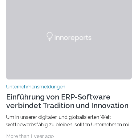
wie Rumpelstilzchen erstaunliche Parallelen zur
modernen Realität, insbesondere dem Handel mit
Edelmetallen, aufweist? In beiden Welten dreht sich
vieles um das geheimnisvolle und wertvolle Gold, doch
die Moral der Geschichte birgt auch für den heutigen
Goldankauf einige Lehren. In Rumpelstilzchen wird das
scheinbar…
Unternehmensmeldungen
Einführung von ERP-Software
verbindet Tradition und Innovation
Um in unserer digitalen und globalisierten Welt
wettbewerbsfähig zu bleiben, sollten Unternehmen mit
dem Wandel gehen. Das bedeutet jedoch nicht, dass
More than 1 year ago