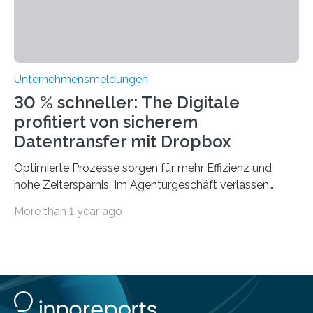
modernen Technologien kombinieren Ein…
Unternehmensmeldungen
30 % schneller: The Digitale
profitiert von sicherem
Datentransfer mit Dropbox
Optimierte Prozesse sorgen für mehr Effizienz und
hohe Zeitersparnis. Im Agenturgeschäft verlassen
täglich mehrere Gigabyte Daten das Unternehmen und
More than 1 year ago
machen sich auf den Weg zu Kunden oder Partnern.
Wurden früher noch hauptsächlich physische
Datenträger benutzt, finden digitale Transfers heute
vorrangig über die Cloud statt. Um sensible Dateien
beim Datentransfer abzusichern, suchte The Digitale
eine einfache und benutzerfreundliche Lösung. Im