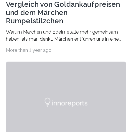
Vergleich von Goldankaufpreisen
und dem Märchen
Rumpelstilzchen
Warum Märchen und Edelmetalle mehr gemeinsam
haben, als man denkt. Märchen entführen uns in eine
Welt der Fantasie, in der Zauber und unerwartete
More than 1 year ago
Wendungen die Hauptrolle spielen. Doch haben Sie
schon einmal darüber nachgedacht, dass ein Märchen
wie Rumpelstilzchen erstaunliche Parallelen zur
modernen Realität, insbesondere dem Handel mit
Edelmetallen, aufweist? In beiden Welten dreht sich
vieles um das geheimnisvolle und wertvolle Gold, doch
die Moral der Geschichte birgt auch für den heutigen
Goldankauf einige Lehren. In Rumpelstilzchen wird das
scheinbar…