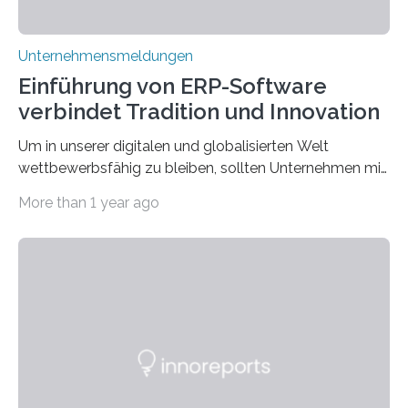
Unternehmensmeldungen
Einführung von ERP-Software
verbindet Tradition und Innovation
Um in unserer digitalen und globalisierten Welt
wettbewerbsfähig zu bleiben, sollten Unternehmen mit
dem Wandel gehen. Das bedeutet jedoch nicht, dass
More than 1 year ago
ihre traditionellen Werte auf der Strecke bleiben
müssen. Tatsächlich ist es vollkommen legitim und
sogar empfehlenswert, an bewährten Praktiken
festzuhalten, solange sie sich mit modernen
Technologien vereinbaren lassen. Die Einführung einer
ERP-Software spielt dabei eine wichtige Rolle, denn
mit dem richtigen System können Unternehmen
traditionelle Geschäftsprozesse in vielerlei Hinsicht
optimieren. Bewährte Praktiken lassen sich mit