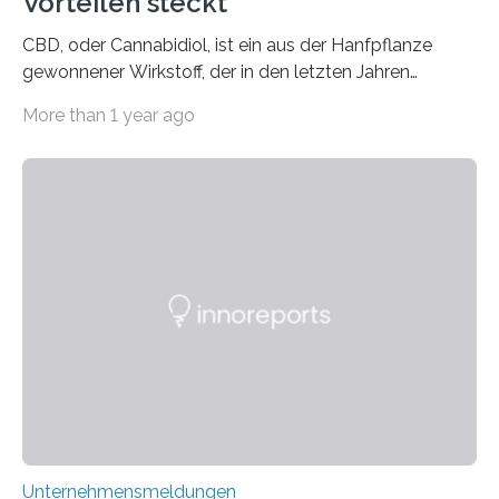
Vorteilen steckt
CBD, oder Cannabidiol, ist ein aus der Hanfpflanze
gewonnener Wirkstoff, der in den letzten Jahren
immens an Popularität gewonnen hat. Anders als das
More than 1 year ago
psychoaktive THC (Tetrahydrocannabinol) enthält CBD
keine rauschfördernden Eigenschaften und wird vor
allem für seine potenziellen gesundheitlichen Vorteile
geschätzt. Doch was steckt tatsächlich hinter den
positiven Effekten von CBD, und wie hängen diese mit
den biologischen Prozessen im menschlichen Körper
zusammen? Welche neuen Erkenntnisse liefert die
Forschung und welche Entwicklungen gibt es auf
diesem Gebiet? In diesem Artikel…
Unternehmensmeldungen