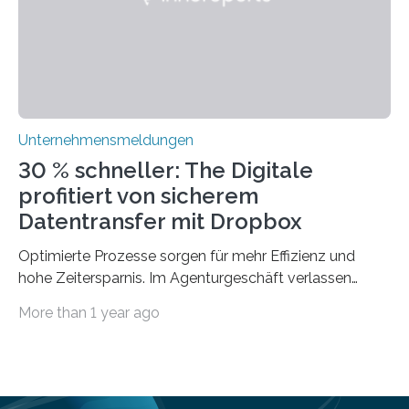
optimieren. Bewährte Praktiken lassen sich mit
modernen Technologien kombinieren Ein…
Unternehmensmeldungen
30 % schneller: The Digitale
profitiert von sicherem
Datentransfer mit Dropbox
Optimierte Prozesse sorgen für mehr Effizienz und
hohe Zeitersparnis. Im Agenturgeschäft verlassen
täglich mehrere Gigabyte Daten das Unternehmen und
More than 1 year ago
machen sich auf den Weg zu Kunden oder Partnern.
Wurden früher noch hauptsächlich physische
Datenträger benutzt, finden digitale Transfers heute
vorrangig über die Cloud statt. Um sensible Dateien