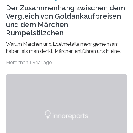
Der Zusammenhang zwischen dem
Vergleich von Goldankaufpreisen
und dem Märchen
Rumpelstilzchen
Warum Märchen und Edelmetalle mehr gemeinsam
haben, als man denkt. Märchen entführen uns in eine
Welt der Fantasie, in der Zauber und unerwartete
More than 1 year ago
Wendungen die Hauptrolle spielen. Doch haben Sie
schon einmal darüber nachgedacht, dass ein Märchen
wie Rumpelstilzchen erstaunliche Parallelen zur
modernen Realität, insbesondere dem Handel mit
Edelmetallen, aufweist? In beiden Welten dreht sich
vieles um das geheimnisvolle und wertvolle Gold, doch
die Moral der Geschichte birgt auch für den heutigen
Goldankauf einige Lehren. In Rumpelstilzchen wird das
scheinbar…