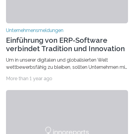
Unternehmensmeldungen
Einführung von ERP-Software
verbindet Tradition und Innovation
Um in unserer digitalen und globalisierten Welt
wettbewerbsfähig zu bleiben, sollten Unternehmen mit
dem Wandel gehen. Das bedeutet jedoch nicht, dass
More than 1 year ago
ihre traditionellen Werte auf der Strecke bleiben
müssen. Tatsächlich ist es vollkommen legitim und
sogar empfehlenswert, an bewährten Praktiken
festzuhalten, solange sie sich mit modernen
Technologien vereinbaren lassen. Die Einführung einer
ERP-Software spielt dabei eine wichtige Rolle, denn
mit dem richtigen System können Unternehmen
traditionelle Geschäftsprozesse in vielerlei Hinsicht