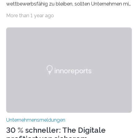
wettbewerbsfähig zu bleiben, sollten Unternehmen mit
dem Wandel gehen. Das bedeutet jedoch nicht, dass
More than 1 year ago
ihre traditionellen Werte auf der Strecke bleiben
müssen. Tatsächlich ist es vollkommen legitim und
sogar empfehlenswert, an bewährten Praktiken
festzuhalten, solange sie sich mit modernen
Technologien vereinbaren lassen. Die Einführung einer
ERP-Software spielt dabei eine wichtige Rolle, denn
mit dem richtigen System können Unternehmen
traditionelle Geschäftsprozesse in vielerlei Hinsicht
optimieren. Bewährte Praktiken lassen sich mit
modernen Technologien kombinieren Ein…
Unternehmensmeldungen
30 % schneller: The Digitale