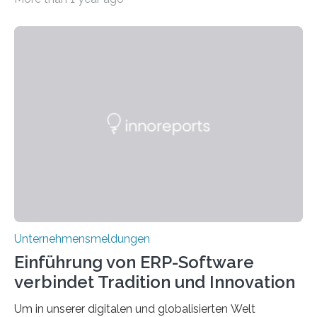
Wendungen die Hauptrolle spielen. Doch haben Sie
schon einmal darüber nachgedacht, dass ein Märchen
wie Rumpelstilzchen erstaunliche Parallelen zur
modernen Realität, insbesondere dem Handel mit
Edelmetallen, aufweist? In beiden Welten dreht sich
vieles um das geheimnisvolle und wertvolle Gold, doch
die Moral der Geschichte birgt auch für den heutigen
Goldankauf einige Lehren. In Rumpelstilzchen wird das
scheinbar…
Unternehmensmeldungen
Einführung von ERP-Software
verbindet Tradition und Innovation
Um in unserer digitalen und globalisierten Welt