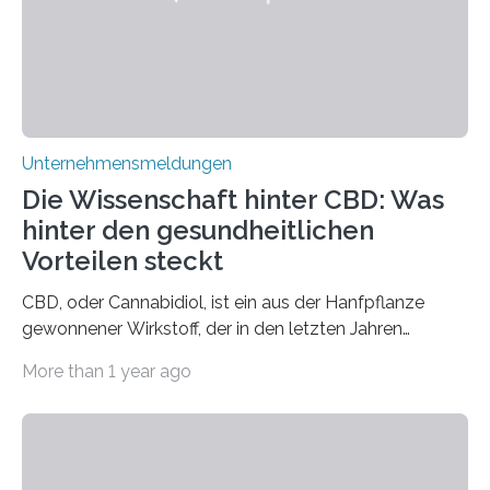
Unternehmensmeldungen
Die Wissenschaft hinter CBD: Was
hinter den gesundheitlichen
Vorteilen steckt
CBD, oder Cannabidiol, ist ein aus der Hanfpflanze
gewonnener Wirkstoff, der in den letzten Jahren
immens an Popularität gewonnen hat. Anders als das
More than 1 year ago
psychoaktive THC (Tetrahydrocannabinol) enthält CBD
keine rauschfördernden Eigenschaften und wird vor
allem für seine potenziellen gesundheitlichen Vorteile
geschätzt. Doch was steckt tatsächlich hinter den
positiven Effekten von CBD, und wie hängen diese mit