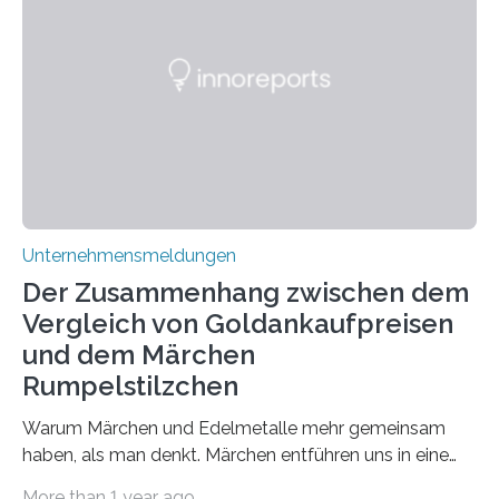
den biologischen Prozessen im menschlichen Körper
zusammen? Welche neuen Erkenntnisse liefert die
Forschung und welche Entwicklungen gibt es auf
diesem Gebiet? In diesem Artikel…
Unternehmensmeldungen
Der Zusammenhang zwischen dem
Vergleich von Goldankaufpreisen
und dem Märchen
Rumpelstilzchen
Warum Märchen und Edelmetalle mehr gemeinsam
haben, als man denkt. Märchen entführen uns in eine
Welt der Fantasie, in der Zauber und unerwartete
More than 1 year ago