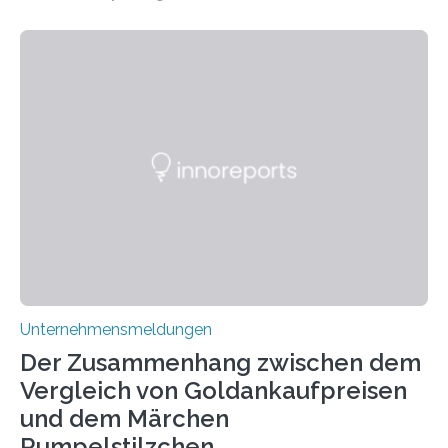
psychoaktive THC (Tetrahydrocannabinol) enthält CBD
keine rauschfördernden Eigenschaften und wird vor
allem für seine potenziellen gesundheitlichen Vorteile
geschätzt. Doch was steckt tatsächlich hinter den
positiven Effekten von CBD, und wie hängen diese mit
den biologischen Prozessen im menschlichen Körper
zusammen? Welche neuen Erkenntnisse liefert die
Forschung und welche Entwicklungen gibt es auf
diesem Gebiet? In diesem Artikel…
Unternehmensmeldungen
Der Zusammenhang zwischen dem
Vergleich von Goldankaufpreisen
und dem Märchen
Rumpelstilzchen