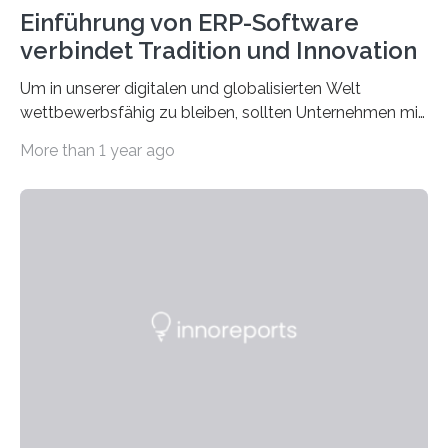
Einführung von ERP-Software
verbindet Tradition und Innovation
Um in unserer digitalen und globalisierten Welt
wettbewerbsfähig zu bleiben, sollten Unternehmen mit
dem Wandel gehen. Das bedeutet jedoch nicht, dass
More than 1 year ago
ihre traditionellen Werte auf der Strecke bleiben
müssen. Tatsächlich ist es vollkommen legitim und
sogar empfehlenswert, an bewährten Praktiken
festzuhalten, solange sie sich mit modernen
Technologien vereinbaren lassen. Die Einführung einer
ERP-Software spielt dabei eine wichtige Rolle, denn
mit dem richtigen System können Unternehmen
traditionelle Geschäftsprozesse in vielerlei Hinsicht
optimieren. Bewährte Praktiken lassen sich mit
modernen Technologien kombinieren Ein…