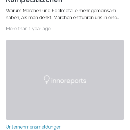
Warum Märchen und Edelmetalle mehr gemeinsam
haben, als man denkt. Märchen entführen uns in eine
Welt der Fantasie, in der Zauber und unerwartete
More than 1 year ago
Wendungen die Hauptrolle spielen. Doch haben Sie
schon einmal darüber nachgedacht, dass ein Märchen
wie Rumpelstilzchen erstaunliche Parallelen zur
modernen Realität, insbesondere dem Handel mit
Edelmetallen, aufweist? In beiden Welten dreht sich
vieles um das geheimnisvolle und wertvolle Gold, doch
die Moral der Geschichte birgt auch für den heutigen
Goldankauf einige Lehren. In Rumpelstilzchen wird das
scheinbar…
Unternehmensmeldungen