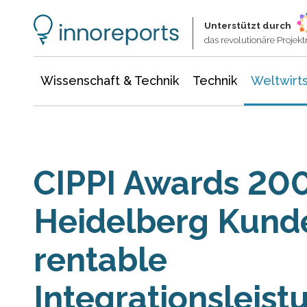
Wissenschaft & Technik
Informationstechnologie
Energie & Elektrotechnik
Unterstützt durch
das revolutionäre Proje
Wissenschaft & Technik
Technik
Weltwirts
CIPPI Awards 20
Heidelberg Kunde
rentable
Integrationsleis