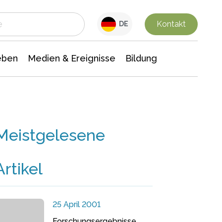
 Leben
Medien & Ereignisse
Interdisziplinäre Forschung
Veranstaltungsnachrichten
n Chemie
Gesellschaftswissenschaften
Kontakt
DE
eben
Medien & Ereignisse
Bildung
Meistgelesene
Artikel
25 April 2001
Forschungsergebnisse