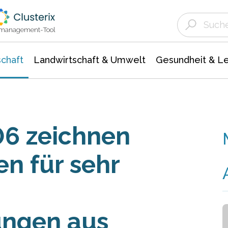
Landwirtschaft & Umwelt
Gesundheit &
Agrar- Forstwissenschaften
Unternehmensmeldungen
Biowissenschafte
Ökologie Umwelt- Naturschutz
ktmanagement-Tool
chaft
Landwirtschaft & Umwelt
Gesundheit & L
06 zeichnen
n für sehr
tungen aus