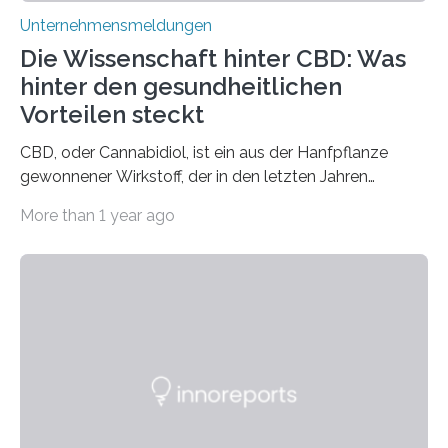
Unternehmensmeldungen
Die Wissenschaft hinter CBD: Was
hinter den gesundheitlichen
Vorteilen steckt
CBD, oder Cannabidiol, ist ein aus der Hanfpflanze
gewonnener Wirkstoff, der in den letzten Jahren
immens an Popularität gewonnen hat. Anders als das
More than 1 year ago
psychoaktive THC (Tetrahydrocannabinol) enthält CBD
keine rauschfördernden Eigenschaften und wird vor
allem für seine potenziellen gesundheitlichen Vorteile
geschätzt. Doch was steckt tatsächlich hinter den
positiven Effekten von CBD, und wie hängen diese mit
den biologischen Prozessen im menschlichen Körper
zusammen? Welche neuen Erkenntnisse liefert die
Forschung und welche Entwicklungen gibt es auf
diesem Gebiet? In diesem Artikel…