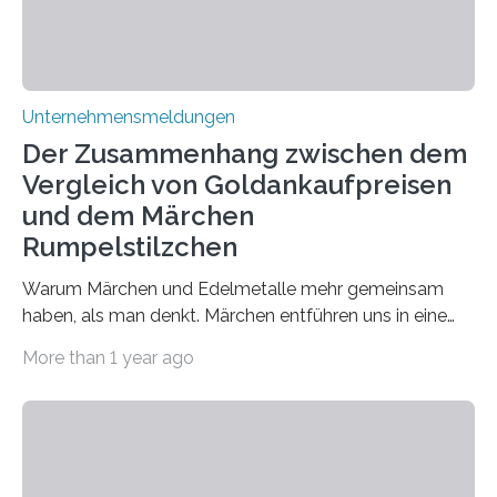
Unternehmensmeldungen
Der Zusammenhang zwischen dem
Vergleich von Goldankaufpreisen
und dem Märchen
Rumpelstilzchen
Warum Märchen und Edelmetalle mehr gemeinsam
haben, als man denkt. Märchen entführen uns in eine
Welt der Fantasie, in der Zauber und unerwartete
More than 1 year ago
Wendungen die Hauptrolle spielen. Doch haben Sie
schon einmal darüber nachgedacht, dass ein Märchen
wie Rumpelstilzchen erstaunliche Parallelen zur
modernen Realität, insbesondere dem Handel mit
Edelmetallen, aufweist? In beiden Welten dreht sich