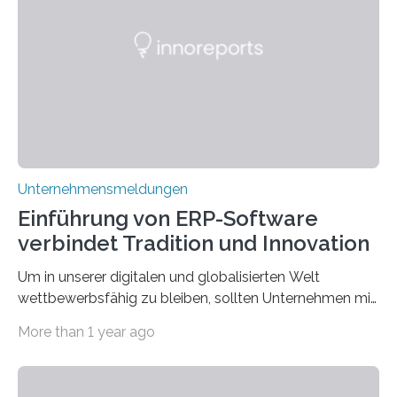
vieles um das geheimnisvolle und wertvolle Gold, doch
die Moral der Geschichte birgt auch für den heutigen
Goldankauf einige Lehren. In Rumpelstilzchen wird das
scheinbar…
Unternehmensmeldungen
Einführung von ERP-Software
verbindet Tradition und Innovation
Um in unserer digitalen und globalisierten Welt
wettbewerbsfähig zu bleiben, sollten Unternehmen mit
dem Wandel gehen. Das bedeutet jedoch nicht, dass
More than 1 year ago
ihre traditionellen Werte auf der Strecke bleiben
müssen. Tatsächlich ist es vollkommen legitim und
sogar empfehlenswert, an bewährten Praktiken