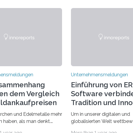
mensmeldungen
Unternehmensmeldungen
usammenhang
Einführung von ER
en dem Vergleich
Software verbind
ldankaufpreisen
Tradition und Inn
em Märchen
chen und Edelmetalle mehr
Um in unserer digitalen und
stilzchen
 haben, als man denkt.
globalisierten Welt wettbew
tführen uns in eine Welt der
zu bleiben, sollten Unterne
1 year ago
More than 1 year ago