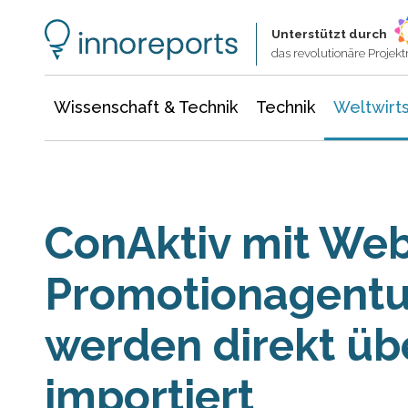
Wissenschaft & Technik
Informationstechnologie
Energie & Elektrotechnik
Unterstützt durch
das revolutionäre Proje
Wissenschaft & Technik
Technik
Weltwirts
ConAktiv mit Web
Promotionagentu
werden direkt üb
importiert