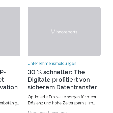
Unternehmensmeldungen
P-
30 % schneller: The
et
Digitale profitiert von
ovation
sicherem Datentransfer
mit Dropbox
Optimierte Prozesse sorgen für mehr
erbsfähig
Effizienz und hohe Zeitersparnis. Im
hmen mit
Agenturgeschäft verlassen täglich
More than 1 year ago