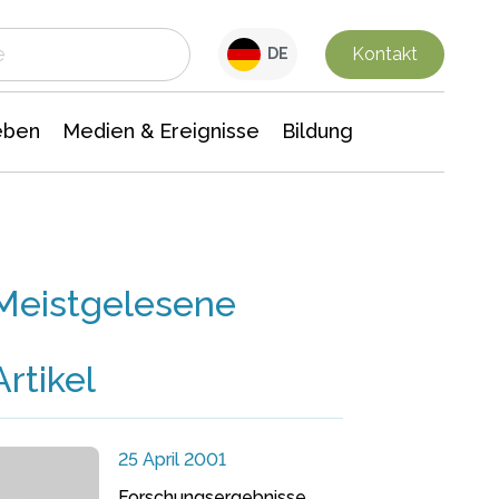
 Leben
Medien & Ereignisse
Interdisziplinäre Forschung
Veranstaltungsnachrichten
n Chemie
Gesellschaftswissenschaften
Kontakt
DE
eben
Medien & Ereignisse
Bildung
Meistgelesene
Artikel
25 April 2001
Forschungsergebnisse