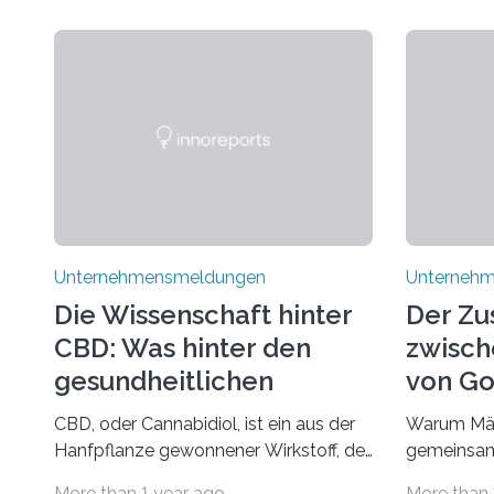
Unternehmensmeldungen
Unterneh
Die Wissenschaft hinter
Der Z
CBD: Was hinter den
zwisch
gesundheitlichen
von Go
Vorteilen steckt
und d
CBD, oder Cannabidiol, ist ein aus der
Warum Mär
Rumpel
Hanfpflanze gewonnener Wirkstoff, der
gemeinsam
in den letzten Jahren immens an
Märchen en
More than 1 year ago
More than 