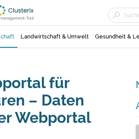
Landwirtschaft & Umwelt
Gesundheit &
Agrar- Forstwissenschaften
Unternehmensmeldungen
Biowissenschafte
Ökologie Umwelt- Naturschutz
ktmanagement-Tool
chaft
Landwirtschaft & Umwelt
Gesundheit & L
portal für
ren – Daten
er Webportal