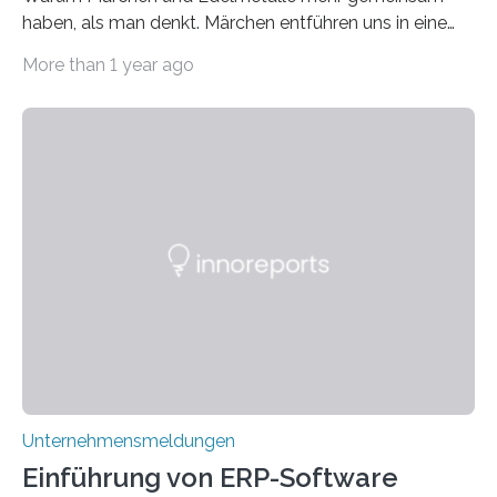
haben, als man denkt. Märchen entführen uns in eine
Welt der Fantasie, in der Zauber und unerwartete
More than 1 year ago
Wendungen die Hauptrolle spielen. Doch haben Sie
schon einmal darüber nachgedacht, dass ein Märchen
wie Rumpelstilzchen erstaunliche Parallelen zur
modernen Realität, insbesondere dem Handel mit
Edelmetallen, aufweist? In beiden Welten dreht sich
vieles um das geheimnisvolle und wertvolle Gold, doch
die Moral der Geschichte birgt auch für den heutigen
Goldankauf einige Lehren. In Rumpelstilzchen wird das
scheinbar…
Unternehmensmeldungen
Einführung von ERP-Software