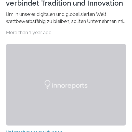
verbindet Tradition und Innovation
Um in unserer digitalen und globalisierten Welt
wettbewerbsfähig zu bleiben, sollten Unternehmen mit
dem Wandel gehen. Das bedeutet jedoch nicht, dass
More than 1 year ago
ihre traditionellen Werte auf der Strecke bleiben
müssen. Tatsächlich ist es vollkommen legitim und
sogar empfehlenswert, an bewährten Praktiken
festzuhalten, solange sie sich mit modernen
Technologien vereinbaren lassen. Die Einführung einer
ERP-Software spielt dabei eine wichtige Rolle, denn
mit dem richtigen System können Unternehmen
traditionelle Geschäftsprozesse in vielerlei Hinsicht
optimieren. Bewährte Praktiken lassen sich mit
modernen Technologien kombinieren Ein…