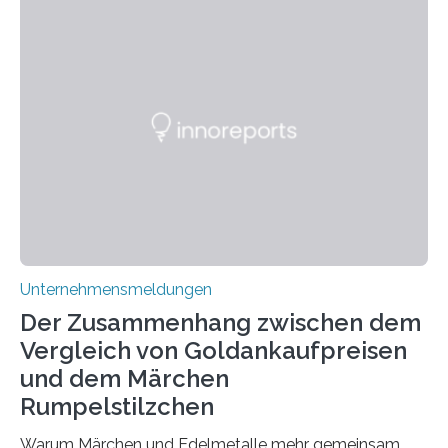
allem für seine potenziellen gesundheitlichen Vorteile
geschätzt. Doch was steckt tatsächlich hinter den
positiven Effekten von CBD, und wie hängen diese mit
den biologischen Prozessen im menschlichen Körper
zusammen? Welche neuen Erkenntnisse liefert die
Forschung und welche Entwicklungen gibt es auf
diesem Gebiet? In diesem Artikel…
Unternehmensmeldungen
Der Zusammenhang zwischen dem
Vergleich von Goldankaufpreisen
und dem Märchen
Rumpelstilzchen
Warum Märchen und Edelmetalle mehr gemeinsam