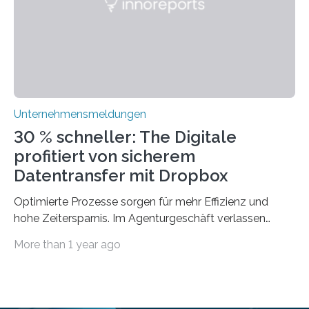
traditionelle Geschäftsprozesse in vielerlei Hinsicht
optimieren. Bewährte Praktiken lassen sich mit
modernen Technologien kombinieren Ein…
Unternehmensmeldungen
30 % schneller: The Digitale
profitiert von sicherem
Datentransfer mit Dropbox
Optimierte Prozesse sorgen für mehr Effizienz und
hohe Zeitersparnis. Im Agenturgeschäft verlassen
täglich mehrere Gigabyte Daten das Unternehmen und
More than 1 year ago
machen sich auf den Weg zu Kunden oder Partnern.
Wurden früher noch hauptsächlich physische
Datenträger benutzt, finden digitale Transfers heute
vorrangig über die Cloud statt. Um sensible Dateien