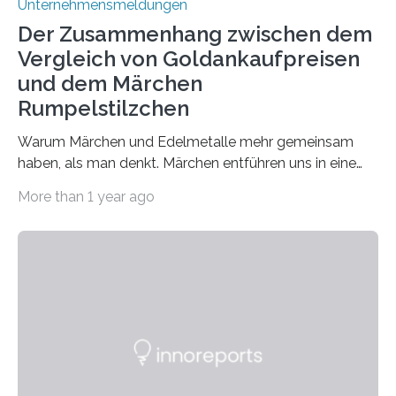
Unternehmensmeldungen
Der Zusammenhang zwischen dem
Vergleich von Goldankaufpreisen
und dem Märchen
Rumpelstilzchen
Warum Märchen und Edelmetalle mehr gemeinsam
haben, als man denkt. Märchen entführen uns in eine
Welt der Fantasie, in der Zauber und unerwartete
More than 1 year ago
Wendungen die Hauptrolle spielen. Doch haben Sie
schon einmal darüber nachgedacht, dass ein Märchen
wie Rumpelstilzchen erstaunliche Parallelen zur
modernen Realität, insbesondere dem Handel mit
Edelmetallen, aufweist? In beiden Welten dreht sich
vieles um das geheimnisvolle und wertvolle Gold, doch
die Moral der Geschichte birgt auch für den heutigen
Goldankauf einige Lehren. In Rumpelstilzchen wird das
scheinbar…