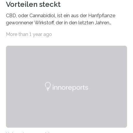
Vorteilen steckt
CBD, oder Cannabidiol, ist ein aus der Hanfpflanze
gewonnener Wirkstoff, der in den letzten Jahren
immens an Popularität gewonnen hat. Anders als das
More than 1 year ago
psychoaktive THC (Tetrahydrocannabinol) enthält CBD
keine rauschfördernden Eigenschaften und wird vor
allem für seine potenziellen gesundheitlichen Vorteile
geschätzt. Doch was steckt tatsächlich hinter den
positiven Effekten von CBD, und wie hängen diese mit
den biologischen Prozessen im menschlichen Körper
zusammen? Welche neuen Erkenntnisse liefert die
Forschung und welche Entwicklungen gibt es auf
diesem Gebiet? In diesem Artikel…