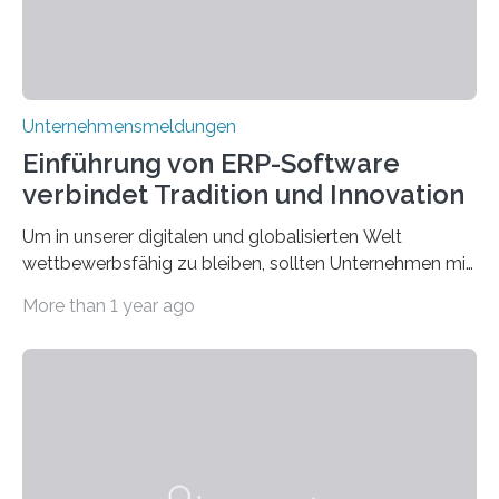
Unternehmensmeldungen
Einführung von ERP-Software
verbindet Tradition und Innovation
Um in unserer digitalen und globalisierten Welt
wettbewerbsfähig zu bleiben, sollten Unternehmen mit
dem Wandel gehen. Das bedeutet jedoch nicht, dass
More than 1 year ago
ihre traditionellen Werte auf der Strecke bleiben
müssen. Tatsächlich ist es vollkommen legitim und
sogar empfehlenswert, an bewährten Praktiken
festzuhalten, solange sie sich mit modernen
Technologien vereinbaren lassen. Die Einführung einer
ERP-Software spielt dabei eine wichtige Rolle, denn
mit dem richtigen System können Unternehmen