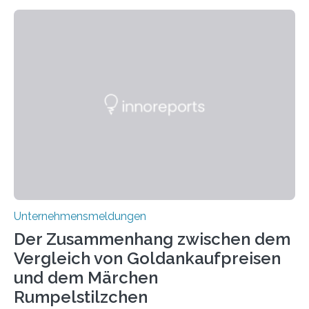
keine rauschfördernden Eigenschaften und wird vor
allem für seine potenziellen gesundheitlichen Vorteile
geschätzt. Doch was steckt tatsächlich hinter den
positiven Effekten von CBD, und wie hängen diese mit
den biologischen Prozessen im menschlichen Körper
zusammen? Welche neuen Erkenntnisse liefert die
Forschung und welche Entwicklungen gibt es auf
diesem Gebiet? In diesem Artikel…
Unternehmensmeldungen
Der Zusammenhang zwischen dem
Vergleich von Goldankaufpreisen
und dem Märchen
Rumpelstilzchen