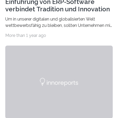
Einführung von ERP-Software
verbindet Tradition und Innovation
Um in unserer digitalen und globalisierten Welt
wettbewerbsfähig zu bleiben, sollten Unternehmen mit
dem Wandel gehen. Das bedeutet jedoch nicht, dass
More than 1 year ago
ihre traditionellen Werte auf der Strecke bleiben
müssen. Tatsächlich ist es vollkommen legitim und
sogar empfehlenswert, an bewährten Praktiken
festzuhalten, solange sie sich mit modernen
Technologien vereinbaren lassen. Die Einführung einer
ERP-Software spielt dabei eine wichtige Rolle, denn
mit dem richtigen System können Unternehmen
traditionelle Geschäftsprozesse in vielerlei Hinsicht
optimieren. Bewährte Praktiken lassen sich mit
modernen Technologien kombinieren Ein…