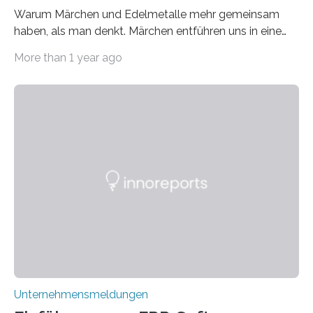
Warum Märchen und Edelmetalle mehr gemeinsam
haben, als man denkt. Märchen entführen uns in eine
Welt der Fantasie, in der Zauber und unerwartete
More than 1 year ago
Wendungen die Hauptrolle spielen. Doch haben Sie
schon einmal darüber nachgedacht, dass ein Märchen
wie Rumpelstilzchen erstaunliche Parallelen zur
modernen Realität, insbesondere dem Handel mit
Edelmetallen, aufweist? In beiden Welten dreht sich
vieles um das geheimnisvolle und wertvolle Gold, doch
die Moral der Geschichte birgt auch für den heutigen
Goldankauf einige Lehren. In Rumpelstilzchen wird das
scheinbar…
Unternehmensmeldungen