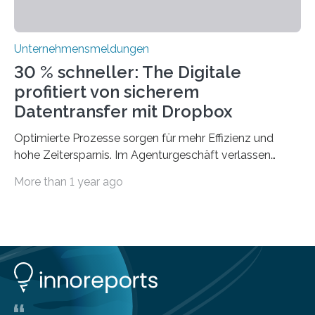
Unternehmensmeldungen
30 % schneller: The Digitale
profitiert von sicherem
Datentransfer mit Dropbox
Optimierte Prozesse sorgen für mehr Effizienz und
hohe Zeitersparnis. Im Agenturgeschäft verlassen
täglich mehrere Gigabyte Daten das Unternehmen und
More than 1 year ago
machen sich auf den Weg zu Kunden oder Partnern.
Wurden früher noch hauptsächlich physische
Datenträger benutzt, finden digitale Transfers heute
vorrangig über die Cloud statt. Um sensible Dateien
beim Datentransfer abzusichern, suchte The Digitale
eine einfache und benutzerfreundliche Lösung. Im
nachfolgenden Anwendungsbeispiel berichtet Peter
Bilz-Wohlgemuth, COO und Managing Partner bei The