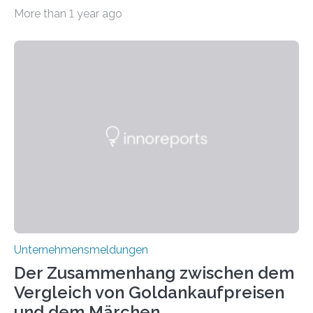
immens an Popularität gewonnen hat. Anders als das
More than 1 year ago
psychoaktive THC (Tetrahydrocannabinol) enthält CBD
keine rauschfördernden Eigenschaften und wird vor
allem für seine potenziellen gesundheitlichen Vorteile
geschätzt. Doch was steckt tatsächlich hinter den
positiven Effekten von CBD, und wie hängen diese mit
den biologischen Prozessen im menschlichen Körper
zusammen? Welche neuen Erkenntnisse liefert die
Forschung und welche Entwicklungen gibt es auf
diesem Gebiet? In diesem Artikel…
Unternehmensmeldungen
Der Zusammenhang zwischen dem
Vergleich von Goldankaufpreisen
und dem Märchen