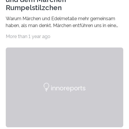
Rumpelstilzchen
Warum Märchen und Edelmetalle mehr gemeinsam
haben, als man denkt. Märchen entführen uns in eine
Welt der Fantasie, in der Zauber und unerwartete
More than 1 year ago
Wendungen die Hauptrolle spielen. Doch haben Sie
schon einmal darüber nachgedacht, dass ein Märchen
wie Rumpelstilzchen erstaunliche Parallelen zur
modernen Realität, insbesondere dem Handel mit
Edelmetallen, aufweist? In beiden Welten dreht sich
vieles um das geheimnisvolle und wertvolle Gold, doch
die Moral der Geschichte birgt auch für den heutigen
Goldankauf einige Lehren. In Rumpelstilzchen wird das
scheinbar…