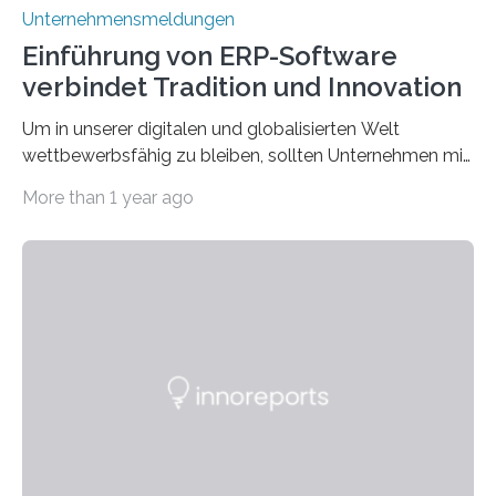
Unternehmensmeldungen
Einführung von ERP-Software
verbindet Tradition und Innovation
Um in unserer digitalen und globalisierten Welt
wettbewerbsfähig zu bleiben, sollten Unternehmen mit
dem Wandel gehen. Das bedeutet jedoch nicht, dass
More than 1 year ago
ihre traditionellen Werte auf der Strecke bleiben
müssen. Tatsächlich ist es vollkommen legitim und
sogar empfehlenswert, an bewährten Praktiken
festzuhalten, solange sie sich mit modernen
Technologien vereinbaren lassen. Die Einführung einer
ERP-Software spielt dabei eine wichtige Rolle, denn
mit dem richtigen System können Unternehmen
traditionelle Geschäftsprozesse in vielerlei Hinsicht
optimieren. Bewährte Praktiken lassen sich mit
modernen Technologien kombinieren Ein…