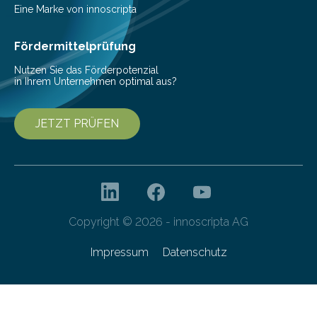
Digitale, wie die Agentur durch die
Eine Marke von innoscripta
Dateiverschlüsselung via Dropbox ihre…
Fördermittelprüfung
Nutzen Sie das Förderpotenzial
in Ihrem Unternehmen optimal aus?
JETZT PRÜFEN
Copyright © 2026 - innoscripta AG
Impressum
Datenschutz