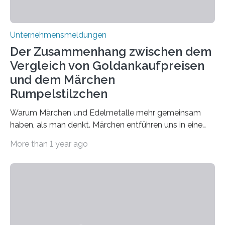
Unternehmensmeldungen
Der Zusammenhang zwischen dem
Vergleich von Goldankaufpreisen
und dem Märchen
Rumpelstilzchen
Warum Märchen und Edelmetalle mehr gemeinsam
haben, als man denkt. Märchen entführen uns in eine
Welt der Fantasie, in der Zauber und unerwartete
More than 1 year ago
Wendungen die Hauptrolle spielen. Doch haben Sie
schon einmal darüber nachgedacht, dass ein Märchen
wie Rumpelstilzchen erstaunliche Parallelen zur
modernen Realität, insbesondere dem Handel mit
Edelmetallen, aufweist? In beiden Welten dreht sich
vieles um das geheimnisvolle und wertvolle Gold, doch
die Moral der Geschichte birgt auch für den heutigen