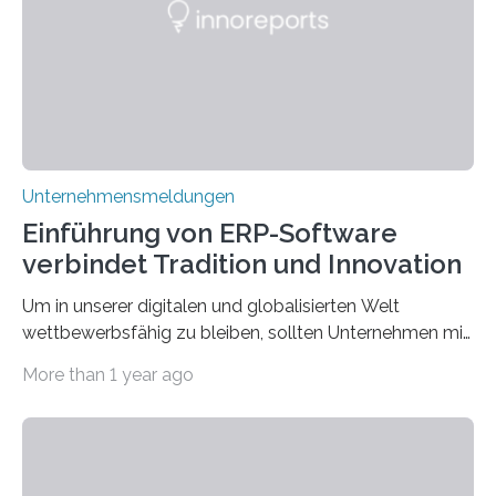
Goldankauf einige Lehren. In Rumpelstilzchen wird das
scheinbar…
Unternehmensmeldungen
Einführung von ERP-Software
verbindet Tradition und Innovation
Um in unserer digitalen und globalisierten Welt
wettbewerbsfähig zu bleiben, sollten Unternehmen mit
dem Wandel gehen. Das bedeutet jedoch nicht, dass
More than 1 year ago
ihre traditionellen Werte auf der Strecke bleiben
müssen. Tatsächlich ist es vollkommen legitim und
sogar empfehlenswert, an bewährten Praktiken
festzuhalten, solange sie sich mit modernen
Technologien vereinbaren lassen. Die Einführung einer