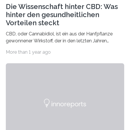
Die Wissenschaft hinter CBD: Was
hinter den gesundheitlichen
Vorteilen steckt
CBD, oder Cannabidiol, ist ein aus der Hanfpflanze
gewonnener Wirkstoff, der in den letzten Jahren
immens an Popularität gewonnen hat. Anders als das
More than 1 year ago
psychoaktive THC (Tetrahydrocannabinol) enthält CBD
keine rauschfördernden Eigenschaften und wird vor
allem für seine potenziellen gesundheitlichen Vorteile
geschätzt. Doch was steckt tatsächlich hinter den
positiven Effekten von CBD, und wie hängen diese mit
den biologischen Prozessen im menschlichen Körper
zusammen? Welche neuen Erkenntnisse liefert die
Forschung und welche Entwicklungen gibt es auf
diesem Gebiet? In diesem Artikel…