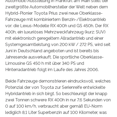
Automobil-Ausstellung in Frankfurt am Main stellt der
zweitgrößte Automobilhersteller der Welt neben dem
Hybrid-Pionier Toyota Prius zwei neue Oberklasse-
Fahrzeuge mit kombiniertem Benzin-/Elektroantrieb
vor: die Lexus-Modelle RX 400h und GS 450h. Der RX
400h, ein luxuriöses Mehrzweckfahrzeug (kurz: SUV)
mit elektronisch geregeltem Allradantrieb und einer
Systemgesamtleistung von 200 kW / 272 PS, wird seit
Juni in Deutschland angeboten und ist bereits bis
Jahresende ausverkauft. Die sportliche Oberklasse-
Limousine GS 450 h mit über 340 PS und
Hinterradantrieb folgt im Laufe des Jahres 2006.
Beide Fahrzeuge demonstrieren eindrucksvoll, welches
Potenzial der von Toyota zur Serienreife entwickelte
Hybridantrieb in sich birgt. So beschleunigt der knapp
zwei Tonnen schwere RX 400h in nur 7,6 Sekunden von
0 auf 100 km/h, verbraucht aber gemäß EU-Norm
lediglich 8,1 Liter Superbenzin auf 100 Kilometer, was