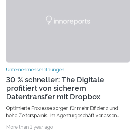
ERP-Software spielt dabei eine wichtige Rolle, denn
mit dem richtigen System können Unternehmen
traditionelle Geschäftsprozesse in vielerlei Hinsicht
optimieren. Bewährte Praktiken lassen sich mit
modernen Technologien kombinieren Ein…
Unternehmensmeldungen
30 % schneller: The Digitale
profitiert von sicherem
Datentransfer mit Dropbox
Optimierte Prozesse sorgen für mehr Effizienz und
hohe Zeitersparnis. Im Agenturgeschäft verlassen
täglich mehrere Gigabyte Daten das Unternehmen und
More than 1 year ago
machen sich auf den Weg zu Kunden oder Partnern.