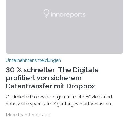
ERP-Software spielt dabei eine wichtige Rolle, denn
mit dem richtigen System können Unternehmen
traditionelle Geschäftsprozesse in vielerlei Hinsicht
optimieren. Bewährte Praktiken lassen sich mit
modernen Technologien kombinieren Ein…
Unternehmensmeldungen
30 % schneller: The Digitale
profitiert von sicherem
Datentransfer mit Dropbox
Optimierte Prozesse sorgen für mehr Effizienz und
hohe Zeitersparnis. Im Agenturgeschäft verlassen
täglich mehrere Gigabyte Daten das Unternehmen und
More than 1 year ago
machen sich auf den Weg zu Kunden oder Partnern.
Wurden früher noch hauptsächlich physische