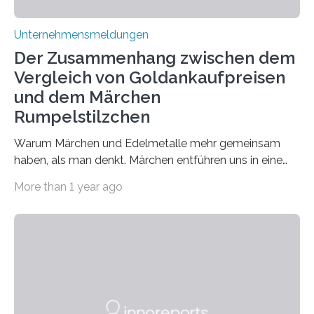
Unternehmensmeldungen
Der Zusammenhang zwischen dem
Vergleich von Goldankaufpreisen
und dem Märchen
Rumpelstilzchen
Warum Märchen und Edelmetalle mehr gemeinsam
haben, als man denkt. Märchen entführen uns in eine
Welt der Fantasie, in der Zauber und unerwartete
More than 1 year ago
Wendungen die Hauptrolle spielen. Doch haben Sie
schon einmal darüber nachgedacht, dass ein Märchen
wie Rumpelstilzchen erstaunliche Parallelen zur
modernen Realität, insbesondere dem Handel mit
Edelmetallen, aufweist? In beiden Welten dreht sich
vieles um das geheimnisvolle und wertvolle Gold, doch
die Moral der Geschichte birgt auch für den heutigen
Goldankauf einige Lehren. In Rumpelstilzchen wird das