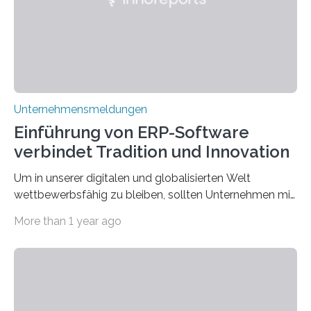
scheinbar…
Unternehmensmeldungen
Einführung von ERP-Software
verbindet Tradition und Innovation
Um in unserer digitalen und globalisierten Welt
wettbewerbsfähig zu bleiben, sollten Unternehmen mit
dem Wandel gehen. Das bedeutet jedoch nicht, dass
More than 1 year ago
ihre traditionellen Werte auf der Strecke bleiben
müssen. Tatsächlich ist es vollkommen legitim und
sogar empfehlenswert, an bewährten Praktiken
festzuhalten, solange sie sich mit modernen
Technologien vereinbaren lassen. Die Einführung einer