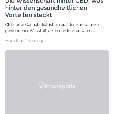
Die Wissenschaft hinter CBD: Was
hinter den gesundheitlichen
Vorteilen steckt
CBD, oder Cannabidiol, ist ein aus der Hanfpflanze
gewonnener Wirkstoff, der in den letzten Jahren
immens an Popularität gewonnen hat. Anders als das
More than 1 year ago
psychoaktive THC (Tetrahydrocannabinol) enthält CBD
keine rauschfördernden Eigenschaften und wird vor
allem für seine potenziellen gesundheitlichen Vorteile
geschätzt. Doch was steckt tatsächlich hinter den
positiven Effekten von CBD, und wie hängen diese mit
den biologischen Prozessen im menschlichen Körper
zusammen? Welche neuen Erkenntnisse liefert die
Forschung und welche Entwicklungen gibt es auf
diesem Gebiet? In diesem Artikel…