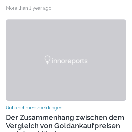
immens an Popularität gewonnen hat. Anders als das
More than 1 year ago
psychoaktive THC (Tetrahydrocannabinol) enthält CBD
keine rauschfördernden Eigenschaften und wird vor
allem für seine potenziellen gesundheitlichen Vorteile
geschätzt. Doch was steckt tatsächlich hinter den
positiven Effekten von CBD, und wie hängen diese mit
den biologischen Prozessen im menschlichen Körper
zusammen? Welche neuen Erkenntnisse liefert die
Forschung und welche Entwicklungen gibt es auf
diesem Gebiet? In diesem Artikel…
Unternehmensmeldungen
Der Zusammenhang zwischen dem
Vergleich von Goldankaufpreisen