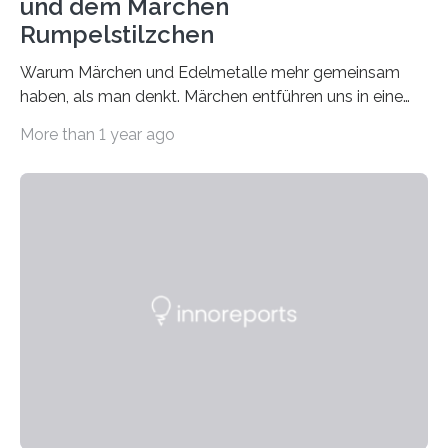
und dem Märchen
Rumpelstilzchen
Warum Märchen und Edelmetalle mehr gemeinsam
haben, als man denkt. Märchen entführen uns in eine
Welt der Fantasie, in der Zauber und unerwartete
More than 1 year ago
Wendungen die Hauptrolle spielen. Doch haben Sie
schon einmal darüber nachgedacht, dass ein Märchen
wie Rumpelstilzchen erstaunliche Parallelen zur
modernen Realität, insbesondere dem Handel mit
Edelmetallen, aufweist? In beiden Welten dreht sich
vieles um das geheimnisvolle und wertvolle Gold, doch
die Moral der Geschichte birgt auch für den heutigen
Goldankauf einige Lehren. In Rumpelstilzchen wird das
scheinbar…