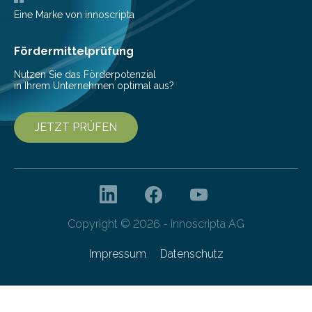
Digitale, wie die Agentur durch die
Eine Marke von innoscripta
Dateiverschlüsselung via Dropbox ihre…
Fördermittelprüfung
Nutzen Sie das Förderpotenzial
in Ihrem Unternehmen optimal aus?
JETZT PRÜFEN
Copyright © 2026 - innoscripta AG
Impressum
Datenschutz