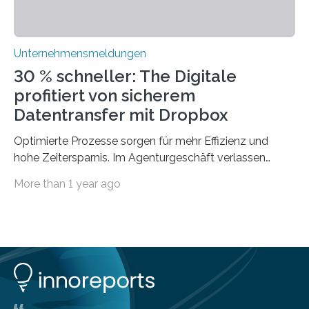
Unternehmensmeldungen
30 % schneller: The Digitale
profitiert von sicherem
Datentransfer mit Dropbox
Optimierte Prozesse sorgen für mehr Effizienz und
hohe Zeitersparnis. Im Agenturgeschäft verlassen
täglich mehrere Gigabyte Daten das Unternehmen und
More than 1 year ago
machen sich auf den Weg zu Kunden oder Partnern.
Wurden früher noch hauptsächlich physische
Datenträger benutzt, finden digitale Transfers heute
vorrangig über die Cloud statt. Um sensible Dateien
beim Datentransfer abzusichern, suchte The Digitale
eine einfache und benutzerfreundliche Lösung. Im
nachfolgenden Anwendungsbeispiel berichtet Peter
Bilz-Wohlgemuth, COO und Managing Partner bei The