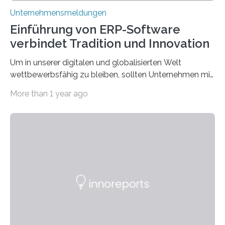
Unternehmensmeldungen
Einführung von ERP-Software
verbindet Tradition und Innovation
Um in unserer digitalen und globalisierten Welt
wettbewerbsfähig zu bleiben, sollten Unternehmen mit
dem Wandel gehen. Das bedeutet jedoch nicht, dass
More than 1 year ago
ihre traditionellen Werte auf der Strecke bleiben
müssen. Tatsächlich ist es vollkommen legitim und
sogar empfehlenswert, an bewährten Praktiken
festzuhalten, solange sie sich mit modernen
Technologien vereinbaren lassen. Die Einführung einer
ERP-Software spielt dabei eine wichtige Rolle, denn
mit dem richtigen System können Unternehmen
traditionelle Geschäftsprozesse in vielerlei Hinsicht
optimieren. Bewährte Praktiken lassen sich mit
modernen Technologien kombinieren Ein…