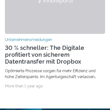
traditionelle Geschäftsprozesse in vielerlei Hinsicht
optimieren. Bewährte Praktiken lassen sich mit
modernen Technologien kombinieren Ein…
Unternehmensmeldungen
30 % schneller: The Digitale
profitiert von sicherem
Datentransfer mit Dropbox
Optimierte Prozesse sorgen für mehr Effizienz und
hohe Zeitersparnis. Im Agenturgeschäft verlassen
täglich mehrere Gigabyte Daten das Unternehmen und
More than 1 year ago
machen sich auf den Weg zu Kunden oder Partnern.
Wurden früher noch hauptsächlich physische
Datenträger benutzt, finden digitale Transfers heute
vorrangig über die Cloud statt. Um sensible Dateien