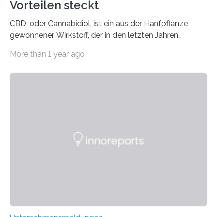
Vorteilen steckt
CBD, oder Cannabidiol, ist ein aus der Hanfpflanze
gewonnener Wirkstoff, der in den letzten Jahren
immens an Popularität gewonnen hat. Anders als das
More than 1 year ago
psychoaktive THC (Tetrahydrocannabinol) enthält CBD
keine rauschfördernden Eigenschaften und wird vor
allem für seine potenziellen gesundheitlichen Vorteile
geschätzt. Doch was steckt tatsächlich hinter den
positiven Effekten von CBD, und wie hängen diese mit
den biologischen Prozessen im menschlichen Körper
zusammen? Welche neuen Erkenntnisse liefert die
Forschung und welche Entwicklungen gibt es auf
diesem Gebiet? In diesem Artikel…