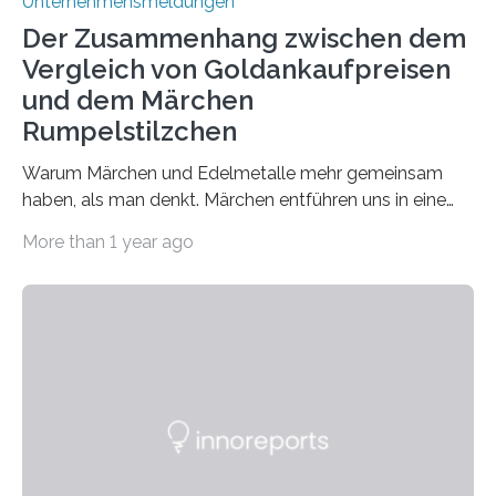
Unternehmensmeldungen
Der Zusammenhang zwischen dem
Vergleich von Goldankaufpreisen
und dem Märchen
Rumpelstilzchen
Warum Märchen und Edelmetalle mehr gemeinsam
haben, als man denkt. Märchen entführen uns in eine
Welt der Fantasie, in der Zauber und unerwartete
More than 1 year ago
Wendungen die Hauptrolle spielen. Doch haben Sie
schon einmal darüber nachgedacht, dass ein Märchen
wie Rumpelstilzchen erstaunliche Parallelen zur
modernen Realität, insbesondere dem Handel mit
Edelmetallen, aufweist? In beiden Welten dreht sich
vieles um das geheimnisvolle und wertvolle Gold, doch
die Moral der Geschichte birgt auch für den heutigen
Goldankauf einige Lehren. In Rumpelstilzchen wird das
scheinbar…