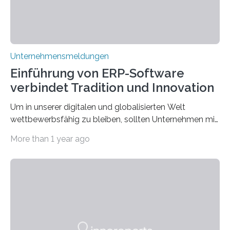
Unternehmensmeldungen
Einführung von ERP-Software
verbindet Tradition und Innovation
Um in unserer digitalen und globalisierten Welt
wettbewerbsfähig zu bleiben, sollten Unternehmen mit
dem Wandel gehen. Das bedeutet jedoch nicht, dass
More than 1 year ago
ihre traditionellen Werte auf der Strecke bleiben
müssen. Tatsächlich ist es vollkommen legitim und
sogar empfehlenswert, an bewährten Praktiken
festzuhalten, solange sie sich mit modernen
Technologien vereinbaren lassen. Die Einführung einer
ERP-Software spielt dabei eine wichtige Rolle, denn
mit dem richtigen System können Unternehmen