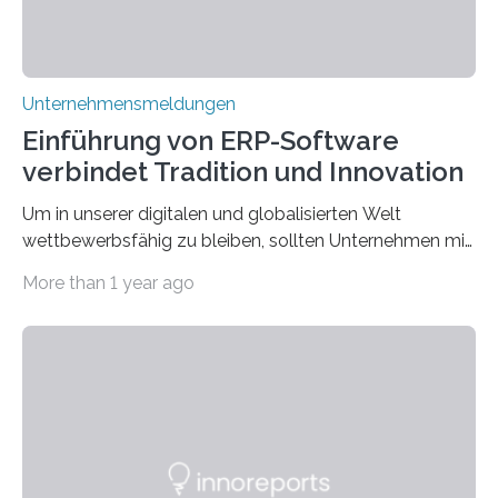
Unternehmensmeldungen
Einführung von ERP-Software
verbindet Tradition und Innovation
Um in unserer digitalen und globalisierten Welt
wettbewerbsfähig zu bleiben, sollten Unternehmen mit
dem Wandel gehen. Das bedeutet jedoch nicht, dass
More than 1 year ago
ihre traditionellen Werte auf der Strecke bleiben
müssen. Tatsächlich ist es vollkommen legitim und
sogar empfehlenswert, an bewährten Praktiken
festzuhalten, solange sie sich mit modernen
Technologien vereinbaren lassen. Die Einführung einer
ERP-Software spielt dabei eine wichtige Rolle, denn
mit dem richtigen System können Unternehmen
traditionelle Geschäftsprozesse in vielerlei Hinsicht