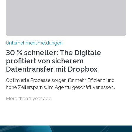
optimieren. Bewährte Praktiken lassen sich mit
modernen Technologien kombinieren Ein…
Unternehmensmeldungen
30 % schneller: The Digitale
profitiert von sicherem
Datentransfer mit Dropbox
Optimierte Prozesse sorgen für mehr Effizienz und
hohe Zeitersparnis. Im Agenturgeschäft verlassen
täglich mehrere Gigabyte Daten das Unternehmen und
More than 1 year ago
machen sich auf den Weg zu Kunden oder Partnern.
Wurden früher noch hauptsächlich physische
Datenträger benutzt, finden digitale Transfers heute
vorrangig über die Cloud statt. Um sensible Dateien
beim Datentransfer abzusichern, suchte The Digitale