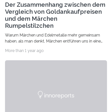
Der Zusammenhang zwischen dem
Vergleich von Goldankaufpreisen
und dem Märchen
Rumpelstilzchen
Warum Märchen und Edelmetalle mehr gemeinsam
haben, als man denkt. Märchen entführen uns in eine
Welt der Fantasie, in der Zauber und unerwartete
More than 1 year ago
Wendungen die Hauptrolle spielen. Doch haben Sie
schon einmal darüber nachgedacht, dass ein Märchen
wie Rumpelstilzchen erstaunliche Parallelen zur
modernen Realität, insbesondere dem Handel mit
Edelmetallen, aufweist? In beiden Welten dreht sich
vieles um das geheimnisvolle und wertvolle Gold, doch
die Moral der Geschichte birgt auch für den heutigen
Goldankauf einige Lehren. In Rumpelstilzchen wird das
scheinbar…