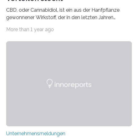
CBD, oder Cannabidiol, ist ein aus der Hanfpflanze
gewonnener Wirkstoff, der in den letzten Jahren
immens an Popularität gewonnen hat. Anders als das
More than 1 year ago
psychoaktive THC (Tetrahydrocannabinol) enthält CBD
keine rauschfördernden Eigenschaften und wird vor
allem für seine potenziellen gesundheitlichen Vorteile
geschätzt. Doch was steckt tatsächlich hinter den
positiven Effekten von CBD, und wie hängen diese mit
den biologischen Prozessen im menschlichen Körper
zusammen? Welche neuen Erkenntnisse liefert die
Forschung und welche Entwicklungen gibt es auf
diesem Gebiet? In diesem Artikel…
Unternehmensmeldungen