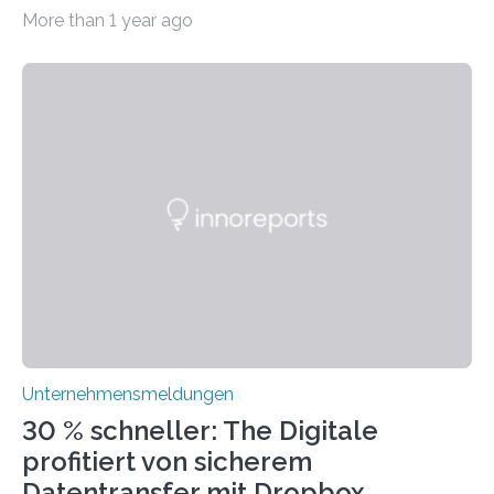
dem Wandel gehen. Das bedeutet jedoch nicht, dass
More than 1 year ago
ihre traditionellen Werte auf der Strecke bleiben
müssen. Tatsächlich ist es vollkommen legitim und
sogar empfehlenswert, an bewährten Praktiken
festzuhalten, solange sie sich mit modernen
Technologien vereinbaren lassen. Die Einführung einer
ERP-Software spielt dabei eine wichtige Rolle, denn
mit dem richtigen System können Unternehmen
traditionelle Geschäftsprozesse in vielerlei Hinsicht
optimieren. Bewährte Praktiken lassen sich mit
modernen Technologien kombinieren Ein…
Unternehmensmeldungen
30 % schneller: The Digitale
profitiert von sicherem
Datentransfer mit Dropbox