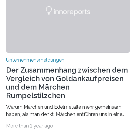
zusammen? Welche neuen Erkenntnisse liefert die
Forschung und welche Entwicklungen gibt es auf
diesem Gebiet? In diesem Artikel…
Unternehmensmeldungen
Der Zusammenhang zwischen dem
Vergleich von Goldankaufpreisen
und dem Märchen
Rumpelstilzchen
Warum Märchen und Edelmetalle mehr gemeinsam
haben, als man denkt. Märchen entführen uns in eine
Welt der Fantasie, in der Zauber und unerwartete
More than 1 year ago
Wendungen die Hauptrolle spielen. Doch haben Sie