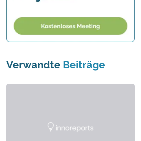
Verwandte
Beiträge