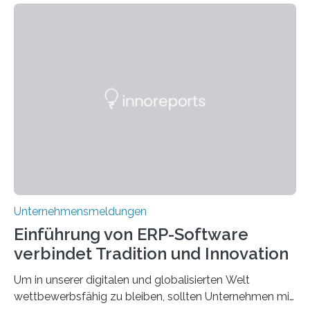
schon einmal darüber nachgedacht, dass ein Märchen
wie Rumpelstilzchen erstaunliche Parallelen zur
modernen Realität, insbesondere dem Handel mit
Edelmetallen, aufweist? In beiden Welten dreht sich
vieles um das geheimnisvolle und wertvolle Gold, doch
die Moral der Geschichte birgt auch für den heutigen
Goldankauf einige Lehren. In Rumpelstilzchen wird das
scheinbar…
Unternehmensmeldungen
Einführung von ERP-Software
verbindet Tradition und Innovation
Um in unserer digitalen und globalisierten Welt
wettbewerbsfähig zu bleiben, sollten Unternehmen mit