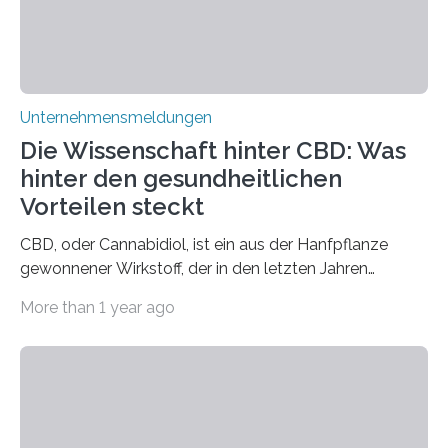
Unternehmensmeldungen
Die Wissenschaft hinter CBD: Was
hinter den gesundheitlichen
Vorteilen steckt
CBD, oder Cannabidiol, ist ein aus der Hanfpflanze
gewonnener Wirkstoff, der in den letzten Jahren
immens an Popularität gewonnen hat. Anders als das
More than 1 year ago
psychoaktive THC (Tetrahydrocannabinol) enthält CBD
keine rauschfördernden Eigenschaften und wird vor
allem für seine potenziellen gesundheitlichen Vorteile
geschätzt. Doch was steckt tatsächlich hinter den
positiven Effekten von CBD, und wie hängen diese mit
den biologischen Prozessen im menschlichen Körper