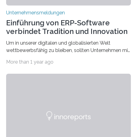
Unternehmensmeldungen
Einführung von ERP-Software
verbindet Tradition und Innovation
Um in unserer digitalen und globalisierten Welt
wettbewerbsfähig zu bleiben, sollten Unternehmen mit
dem Wandel gehen. Das bedeutet jedoch nicht, dass
More than 1 year ago
ihre traditionellen Werte auf der Strecke bleiben
müssen. Tatsächlich ist es vollkommen legitim und
sogar empfehlenswert, an bewährten Praktiken
festzuhalten, solange sie sich mit modernen
Technologien vereinbaren lassen. Die Einführung einer
ERP-Software spielt dabei eine wichtige Rolle, denn
mit dem richtigen System können Unternehmen
traditionelle Geschäftsprozesse in vielerlei Hinsicht
optimieren. Bewährte Praktiken lassen sich mit
modernen Technologien kombinieren Ein…