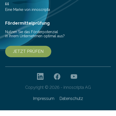
Bilz-Wohlgemuth, COO und Managing Partner bei The
Digitale, wie die Agentur durch die
Eine Marke von innoscripta
Dateiverschlüsselung via Dropbox ihre…
Fördermittelprüfung
Nutzen Sie das Förderpotenzial
in Ihrem Unternehmen optimal aus?
JETZT PRÜFEN
Copyright © 2026 - innoscripta AG
Impressum
Datenschutz