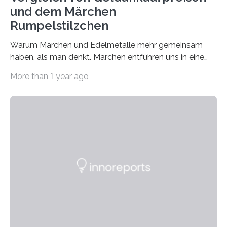
und dem Märchen
Rumpelstilzchen
Warum Märchen und Edelmetalle mehr gemeinsam
haben, als man denkt. Märchen entführen uns in eine
Welt der Fantasie, in der Zauber und unerwartete
More than 1 year ago
Wendungen die Hauptrolle spielen. Doch haben Sie
schon einmal darüber nachgedacht, dass ein Märchen
wie Rumpelstilzchen erstaunliche Parallelen zur
modernen Realität, insbesondere dem Handel mit
Edelmetallen, aufweist? In beiden Welten dreht sich
vieles um das geheimnisvolle und wertvolle Gold, doch
die Moral der Geschichte birgt auch für den heutigen
Goldankauf einige Lehren. In Rumpelstilzchen wird das
scheinbar…