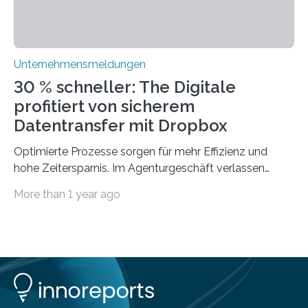
Unternehmensmeldungen
30 % schneller: The Digitale
profitiert von sicherem
Datentransfer mit Dropbox
Optimierte Prozesse sorgen für mehr Effizienz und
hohe Zeitersparnis. Im Agenturgeschäft verlassen
täglich mehrere Gigabyte Daten das Unternehmen und
More than 1 year ago
machen sich auf den Weg zu Kunden oder Partnern.
Wurden früher noch hauptsächlich physische
Datenträger benutzt, finden digitale Transfers heute
vorrangig über die Cloud statt. Um sensible Dateien
beim Datentransfer abzusichern, suchte The Digitale
eine einfache und benutzerfreundliche Lösung. Im
nachfolgenden Anwendungsbeispiel berichtet Peter