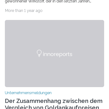
gewonnener Wirkstoff, der in den letzten Jahren
immens an Popularität gewonnen hat. Anders als das
More than 1 year ago
psychoaktive THC (Tetrahydrocannabinol) enthält CBD
keine rauschfördernden Eigenschaften und wird vor
allem für seine potenziellen gesundheitlichen Vorteile
geschätzt. Doch was steckt tatsächlich hinter den
positiven Effekten von CBD, und wie hängen diese mit
den biologischen Prozessen im menschlichen Körper
zusammen? Welche neuen Erkenntnisse liefert die
Forschung und welche Entwicklungen gibt es auf
diesem Gebiet? In diesem Artikel…
Unternehmensmeldungen
Der Zusammenhang zwischen dem
Vergleich von Goldankaufpreisen