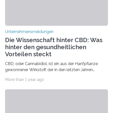
Unternehmensmeldungen
Die Wissenschaft hinter CBD: Was
hinter den gesundheitlichen
Vorteilen steckt
CBD, oder Cannabidiol, ist ein aus der Hanfpflanze
gewonnener Wirkstoff, der in den letzten Jahren
immens an Popularität gewonnen hat. Anders als das
More than 1 year ago
psychoaktive THC (Tetrahydrocannabinol) enthält CBD
keine rauschfördernden Eigenschaften und wird vor
allem für seine potenziellen gesundheitlichen Vorteile
geschätzt. Doch was steckt tatsächlich hinter den
positiven Effekten von CBD, und wie hängen diese mit
den biologischen Prozessen im menschlichen Körper