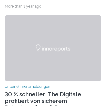
dem Wandel gehen. Das bedeutet jedoch nicht, dass
More than 1 year ago
ihre traditionellen Werte auf der Strecke bleiben
müssen. Tatsächlich ist es vollkommen legitim und
sogar empfehlenswert, an bewährten Praktiken
festzuhalten, solange sie sich mit modernen
Technologien vereinbaren lassen. Die Einführung einer
ERP-Software spielt dabei eine wichtige Rolle, denn
mit dem richtigen System können Unternehmen
traditionelle Geschäftsprozesse in vielerlei Hinsicht
optimieren. Bewährte Praktiken lassen sich mit
modernen Technologien kombinieren Ein…
Unternehmensmeldungen
30 % schneller: The Digitale
profitiert von sicherem