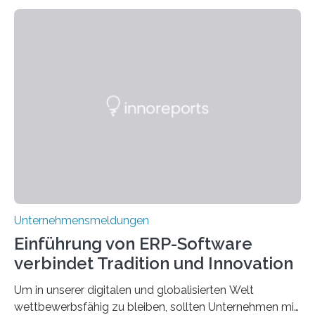
schon einmal darüber nachgedacht, dass ein Märchen
wie Rumpelstilzchen erstaunliche Parallelen zur
modernen Realität, insbesondere dem Handel mit
Edelmetallen, aufweist? In beiden Welten dreht sich
vieles um das geheimnisvolle und wertvolle Gold, doch
die Moral der Geschichte birgt auch für den heutigen
Goldankauf einige Lehren. In Rumpelstilzchen wird das
scheinbar…
Unternehmensmeldungen
Einführung von ERP-Software
verbindet Tradition und Innovation
Um in unserer digitalen und globalisierten Welt
wettbewerbsfähig zu bleiben, sollten Unternehmen mit