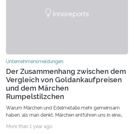
zusammen? Welche neuen Erkenntnisse liefert die
Forschung und welche Entwicklungen gibt es auf
diesem Gebiet? In diesem Artikel…
Unternehmensmeldungen
Der Zusammenhang zwischen dem
Vergleich von Goldankaufpreisen
und dem Märchen
Rumpelstilzchen
Warum Märchen und Edelmetalle mehr gemeinsam
haben, als man denkt. Märchen entführen uns in eine
Welt der Fantasie, in der Zauber und unerwartete
More than 1 year ago
Wendungen die Hauptrolle spielen. Doch haben Sie