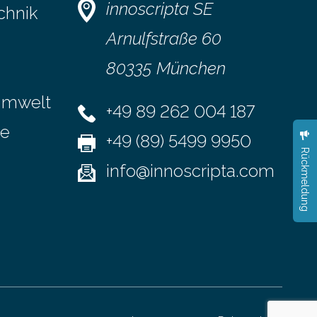
en
nachfolgenden Anwendungsbeispiel
innoscripta SE
chnik
berichtet Peter Bilz-Wohlgemuth, COO
ei Hinsicht
und Managing Partner bei The Digitale,
Arnulfstraße 60
ken lassen
wie die Agentur durch die
80335 München
gien
Dateiverschlüsselung via Dropbox ihre…
Umwelt
+49 89 262 004 187
se
+49 (89) 5499 9950
Rückmeldung
info@innoscripta.com