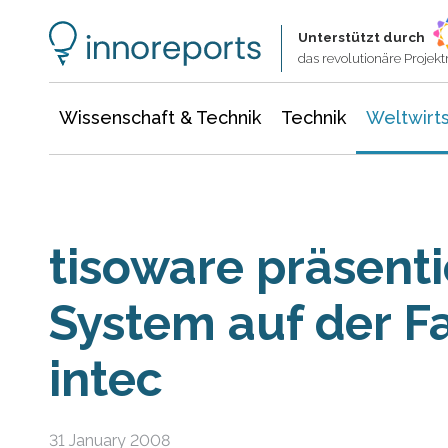
Wissenschaft & Technik
Informationstechnologie
Energie & Elektrotechnik
Unterstützt durch
das revolutionäre Proje
Wissenschaft & Technik
Technik
Weltwirts
tisoware präsent
System auf der 
intec
31 January 2008