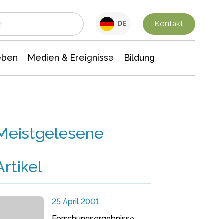
 Leben
Medien & Ereignisse
Interdisziplinäre Forschung
Veranstaltungsnachrichten
n Chemie
Gesellschaftswissenschaften
Kontakt
DE
eben
Medien & Ereignisse
Bildung
Meistgelesene
Artikel
25 April 2001
Forschungsergebnisse